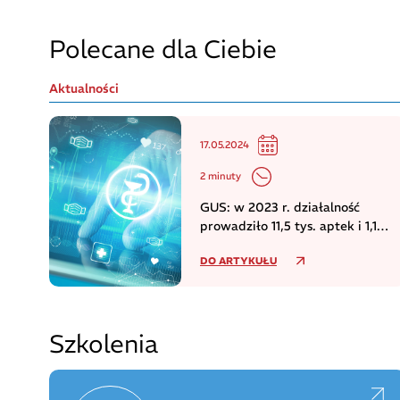
Polecane dla Ciebie
Aktualności
17.05.2024
2 minuty
GUS: w 2023 r. działalność
prowadziło 11,5 tys. aptek i 1,1
tys. punktów aptecznych
DO ARTYKUŁU
Szkolenia