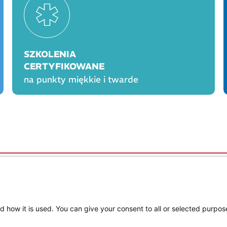
SZKOLENIA
CERTYFIKOWANE
na punkty miękkie i twarde
OGÓLNE
PROD
Polityka cookies
Polityka prywatności
Regulamin serwisu
d how it is used. You can give your consent to all or selected purpos
Regulamin konkursu Farmacja Play
ne
Regulamin konkursu Lakcid Entero