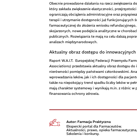
Obecnie prowadzone działania na rzecz zwiększenia dos
który zakłada zwiększenie elastyczności, przejrzystoś
ograniczają obciążenia administracyjne oraz przyspies
terapii i utrzymanie dostępności już funkcjonujących
farmaceutycznej do złożenia wniosku refundacyjnego, 
skojarzonych, nowe podejścia analityczne w choroba
publicznych. Rozwiązania te mają na celu dalszą popr
analizach międzynarodowych.
Aktualny obraz dostępu do innowacyjnych
Raport W.A.I.T.
Europejskiej Federacji Przemysłu Fa
Associations)
przedstawia aktualny obraz dostępu do i
nierówności pomiędzy państwami członkowskimi. Anali
wprowadzania leków, jak i ich dostępności dla pacjen
także na niepokojący trend spadku liczby leków w peł
mają charakter systemowy i wynikają m.in. z różnic
finansowania ochrony zdrowia.
Autor: Farmacja Praktyczna
Ekspercki portal dla Farmaceutów.
Aktualności, prawo, opieka farmaceutyczna,
Szkolenia i konkursy.