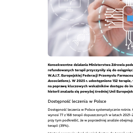
Konsekwentne działania Ministerstwa Zdrowia pode
refundowanych terapii przyczyniły się do osiągni
W.A.I.T. Europejskiej Federacji Przemysłu Farmac
Associations)
. W 2025 r. udostępniono 152 terapie,
na poprawę kluczowych wskaźników dostępu do inn
historii znalazła się powyżej średniej Unii Europejsk
Dostępność leczenia w Polsce
Dostępność leczenia w Polsce systematycznie rośnie. 
wynosi 77 z 168 terapii dopuszczonych w latach 2021-2
przy tym podkreślić, że w poprzedniej analizie obejmują
terapii (39%).