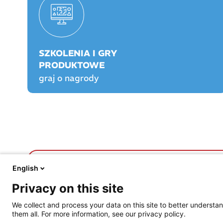
SZKOLENIA I GRY
PRODUKTOWE
graj o nagrody
FARMACJA PRAKTYCZNA
FARMACJA PLAY
English
O nas
O Farmacji Play
Privacy on this site
Aktualności
Logowanie/rejestracja
Prawo
Graj o nagrody!
We collect and process your data on this site to better understan
Opieka farmaceutyczna
Rankingi
them all. For more information, see our privacy policy.
Prowadzenie apteki
Szkolenia certyfikowa