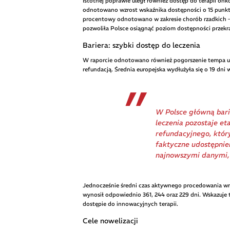
Istotnej poprawie uległ również dostęp do terapii on
odnotowano wzrost wskaźnika dostępności o 15 punkt
procentowy odnotowano w zakresie chorób rzadkich 
pozwoliła Polsce osiągnąć poziom dostępności przekrac
Bariera: szybki dostęp do leczenia
W raporcie odnotowano również pogorszenie tempa udo
refundacją. Średnia europejska wydłużyła się o 19 dni 
W Polsce główną bari
leczenia pozostaje e
refundacyjnego, któ
faktyczne udostępnie
najnowszymi danymi, 
Jednocześnie średni czas aktywnego procedowania wn
wynosił odpowiednio 361, 244 oraz 229 dni. Wskazuje 
dostępie do innowacyjnych terapii.
Cele nowelizacji