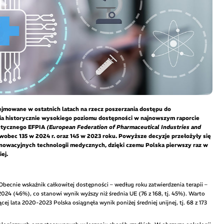
jmowane w ostatnich latach na rzecz poszerzania dostępu do
ęcia historycznie wysokiego poziomu dostępności w najnowszym raporcie
eutycznego EFPIA
(European Federation of Pharmaceutical Industries and
 wobec 135 w 2024 r. oraz 145 w 2023 roku. Powyższe decyzje przełożyły się
owacyjnych technologii medycznych, dzięki czemu Polska pierwszy raz w
iej.
Obecnie wskaźnik całkowitej dostępności – według roku zatwierdzenia terapii –
024 (46%), co stanowi wynik wyższy niż średnia UE (76 z 168, tj. 45%). Warto
cej lata 2020-2023 Polska osiągnęła wynik poniżej średniej unijnej, tj. 68 z 173