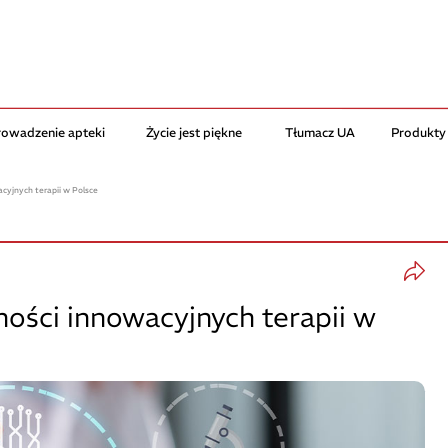
rowadzenie apteki
Życie jest piękne
Tłumacz UA
Produkty
cyjnych terapii w Polsce
ości innowacyjnych terapii w