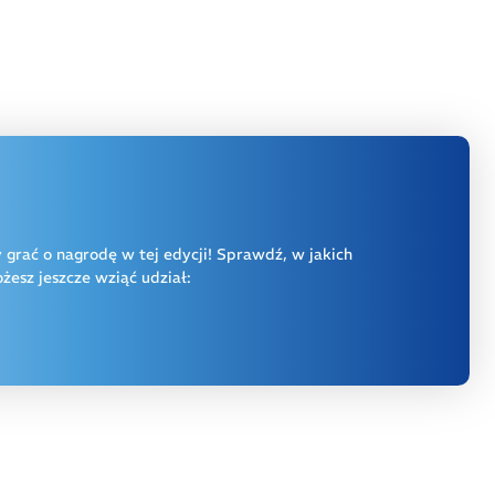
y grać o nagrodę w tej edycji! Sprawdź, w jakich
esz jeszcze wziąć udział: