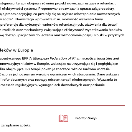
tępności terapii obejmują również projekt nowelizacji ustawy o refundacji,
ci i efektywności systemu. Proponowane rozwiązania upraszczają procedury,
zają proces decyzyjny, co przełoży się na szybsze udostępnianie nowoczesnych
 świadczeń. Nowelizacja wprowadza m.in. możliwość wezwania firmy
preferencje dla wybranych wniosków refundacyjnych, ułatwienia dla terapii
ch rzadkich oraz mechanizmy zwiększające efektywność wydatkowania środków
awę dostępu pacjentów do leczenia oraz wzmocnienie pozycji Polski w przyszłych
 leków w Europie
rmaceutycznego EFPIA
(European Federation of Pharmaceutical Industries and
nnowacyjnych leków w Europie, wskazując na utrzymujące się i pogłębiające
za obejmująca 168 terapii pokazuje znaczące różnice zarówno w czasie
tów, przy jednoczesnym wzroście ograniczeń w ich stosowaniu. Dane wskazują
ni refundowanych oraz rosnący odsetek terapii niedostępnych. Wyzwania te
 w procesach regulacyjnych, wymaganiach dowodowych oraz poziomie
źródło: Gov.pl
 zarządzanie apteką.