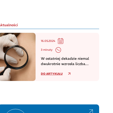
Aktualności
16.05.2024
3 minuty
W ostatniej dekadzie niemal
dwukrotnie wzrosła liczba
zachorowań na czerniaka
DO ARTYKUŁU