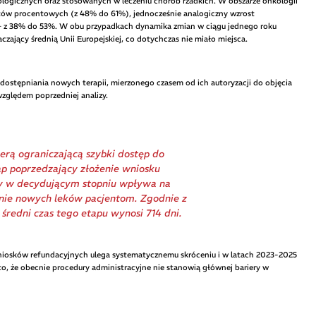
kologicznych oraz stosowanych w leczeniu chorób rzadkich. W obszarze onkologii
ów procentowych (z 48% do 61%), jednocześnie analogiczny wzrost
– z 38% do 53%. W obu przypadkach dynamika zmian w ciągu jednego roku
zający średnią Unii Europejskiej, co dotychczas nie miało miejsca.
stępniania nowych terapii, mierzonego czasem od ich autoryzacji do objęcia
względem poprzedniej analizy.
erą ograniczającą szybki dostęp do
tap poprzedzający złożenie wniosku
ry w decydującym stopniu wpływa na
nie nowych leków pacjentom. Zgodnie z
średni czas tego etapu wynosi 714 dni.
iosków refundacyjnych ulega systematycznemu skróceniu i w latach 2023-2025
to, że obecnie procedury administracyjne nie stanowią głównej bariery w