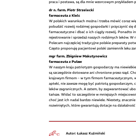
praca i postawa, są dla mnie wzorcowym przykładem 
dr n. farm. Piotr Strzelecki
farmaceuta z Kielc
W polskich warunkach można i trzeba mówić coraz wi
pobudzić rozwój rodzimej gospodarki i przyczynić się
farmaceutyczne i dbać o ich ciągły rozwój. Ponadto i
rejestrowanie i sprzedaż naszych rodzimych leków. W 
Polecam najczęściej tradycyjne polskie preparaty pot
Często proponuję pacjentowi polski zamiennik leku za
mgr farm. Zbigniew Makutynowicz
farmaceuta z Puław
W naszym kraju patriotyzm gospodarczy ma niewielkie 
są szczególnie dotowane ani chronione przez rząd. Ch
krajowym firmom – w tym firmom farmaceutycznym, w
apteki, nie zawsze mogę być patriotą gospodarczym, c
leków zagranicznych. A zatem, by zagwarantować uboż
tańsze. Widać to szczególnie w mniejszych miejscowo
choć jest ich nadal bardzo niewiele. Niestety, znacz
rozwiniętych, które gwarantują dotacje na działalno
Autor: Łukasz Kuźmiński