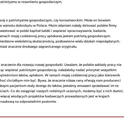
patriotyzmu w rozumieniu gospodarczym.
ęcej o patriotyzmie gospodarczym, czy konsumenckim. Może on bowiem
 do wzrostu dobrobytu w Polsce. Moim zdaniem należy dotować polskie firmy
nwestować w polski kapitał ludzki i wspierać opracowywanie, badanie,
ramach mojej codziennej pracy aptekarza jestem patriotą gospodarczym.
wierdzone wieloletnią skutecznością, pozbawione wielu działań niepożądanych.
miast znacznie droższego zagranicznego oryginału.
znaczenie dla rozwoju naszej gospodarki. Uważam, że polskie zakłady pracy nie
cąc wspierać patriotyzm gospodarczy, należałoby nadać priorytet wszystkim
ytwórniom leków, aptekom. W ramach mojej codziennej pracy jako kierownik
hoć chciałbym nim być. Bywa, że znacznie niższe ceny oferują nam producenci
szym pacjentom stały dostęp do leków, jesteśmy zmuszeni sprzedawać im te
ściach. Co do osiągnięć naszych rodzimych uczonych, możemy być z nich dumni,
nie więcej wiodących projektów badawczych prowadzonych jest w krajach
ść naukową na odpowiednim poziomie.