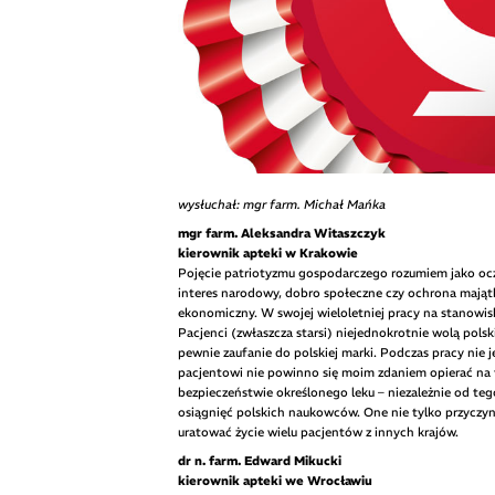
wysłuchał: mgr farm. Michał Mańka
mgr farm. Aleksandra Witaszczyk
kierownik apteki w Krakowie
Pojęcie patriotyzmu gospodarczego rozumiem jako oczek
interes narodowy, dobro społeczne czy ochrona majątk
ekonomiczny. W swojej wieloletniej pracy na stanowisk
Pacjenci (zwłaszcza starsi) niejednokrotnie wolą pols
pewnie zaufanie do polskiej marki. Podczas pracy ni
pacjentowi nie powinno się moim zdaniem opierać na ty
bezpieczeństwie określonego leku – niezależnie od tego
osiągnięć polskich naukowców. One nie tylko przyczyn
uratować życie wielu pacjentów z innych krajów.
dr n. farm. Edward Mikucki
kierownik apteki we Wrocławiu