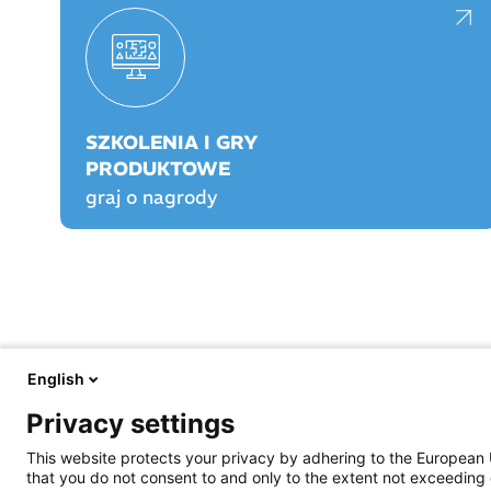
SZKOLENIA I GRY
PRODUKTOWE
graj o nagrody
English
FARMACJA PRAKTYCZNA
FARMACJA PLAY
Privacy settings
O nas
O Farmacji Play
Aktualności
Logowanie/rejestracja
This website protects your privacy by adhering to the European 
Prawo
Graj o nagrody!
that you do not consent to and only to the extent not exceeding 
Opieka farmaceutyczna
Rankingi