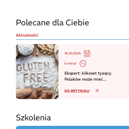
Polecane dla Ciebie
Aktualności
16.05.2024
6 minut
Ekspert: kilkaset tysięcy
Polaków może mieć
niezdiagnozowaną celiakię
DO ARTYKUŁU
Szkolenia