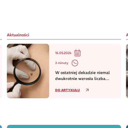
Aktualności
16.05.2024
3 minuty
W ostatniej dekadzie niemal
dwukrotnie wzrosła liczba
zachorowań na czerniaka
DO ARTYKUŁU