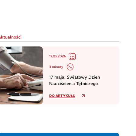
Aktualności
17.05.2024
3 minuty
17 maja: Światowy Dzień
Nadciśnienia Tętniczego
DO ARTYKUŁU