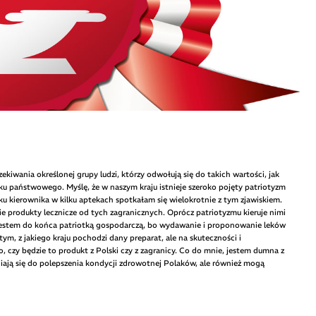
iwania określonej grupy ludzi, którzy odwołują się do takich wartości, jak
u państwowego. Myślę, że w naszym kraju istnieje szeroko pojęty patriotyzm
u kierownika w kilku aptekach spotkałam się wielokrotnie z tym zjawiskiem.
kie produkty lecznicze od tych zagranicznych. Oprócz patriotyzmu kieruje nimi
e jestem do końca patriotką gospodarczą, bo wydawanie i proponowanie leków
m, z jakiego kraju pochodzi dany preparat, ale na skuteczności i
, czy będzie to produkt z Polski czy z zagranicy. Co do mnie, jestem dumna z
iają się do polepszenia kondycji zdrowotnej Polaków, ale również mogą