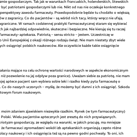
ie gospodarczym. Tak jak w warunkach francuskich, holenderskich, litewskich
yć patriotami gospodarczymi lub nie. Nikt od nas nie oczekuje konkretnego
ę z perspektywy zawodu farmaceuty. Prawdopodobnie będzie tu chodziło o większą
 z zagranicy. Co do pacjentów – są wśród nich tacy, którzy wręcz nie ufają
agraniczne. W ramach codziennej praktyki farmaceutycznej staram się wybierać
 jak najbardziej odpowiednie, skuteczne i bezpieczne. Nie kieruję się tu raczej
rmaceuty-aptekarza. Patriotą – sensu stricto – jestem. Uczestniczę w
Unii Europejskiej z okazji różnego rodzaju świąt. Nie mam niestety zbyt wiele
ych osiągnięć polskich naukowców. Ale oczywiście każde takie osiągnięcie
iałania mające na celu ochronę wartości narodowych w aspekcie ekonomicznym
 niż pozwolenie na jej odpływ poza granice). Uważam siebie za patriotę, nie mam
ej aptece pacjent sam wybiera sobie leki i rzadko kiedy pyta farmaceutę o
e. Co do naszych uczonych – myślę, że możemy być dumni z ich osiągnięć. Szkoda
wiatowym forum naukowym.
st moim zdaniem zjawiskiem niezwykle rzadkim. Rynek (w tym farmaceutyczny)
olski. Wielu pacjentów aptecznych jest zresztą do nich przywiązanych.
riotyzm gospodarczy, ze względu na warunki, w jakich pracuję, ma mniejsze
że farmaceuci zgromadzeni wokół izb aptekarskich organizują często różne
lscy naukowcy i ich osiągnięcia też są na pewno godni pochwały. To oni, ich