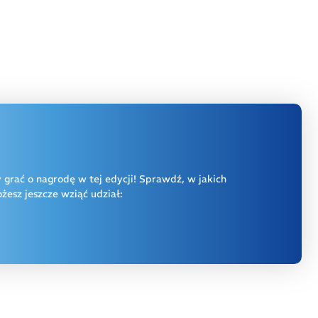
y grać o nagrodę w tej edycji! Sprawdź, w jakich
esz jeszcze wziąć udział: