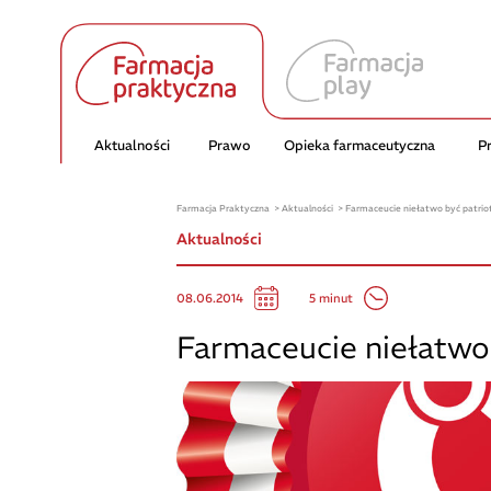
Aktualności
Prawo
Opieka farmaceutyczna
P
Farmacja Praktyczna
Aktualności
Farmaceucie niełatwo być patrio
Aktualności
5 minut
08.06.2014
Farmaceucie niełatwo 