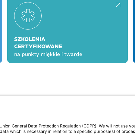
SZKOLENIA
CERTYFIKOWANE
na punkty miękkie i twarde
OGÓLNE
PROD
Polityka cookies
Polityka prywatności
Union General Data Protection Regulation (GDPR). We will not use yo
Regulamin serwisu
data which is necessary in relation to a specific purpose(s) of proce
Regulamin konkursu Farmacja Play