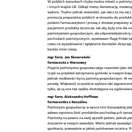
W polskich warunkach chyba można mówić o patriotyzm
i innych krajów UE. Odkąd mamy demokrację, możemy b
wyboru. Trudno jednak stwierdzić, jak rzecz ta ma si
promocję preparatów polskich w stosunku do produktów
polskim farmaceutykom i proszą o droższe preparaty z
pacjentom produkty lecznicze, tak aby były one dla nich
patriotyzmem gospodarczym, ale odpowiedzialnością fa
pochodach patriotycznych, wywieszam flagę Polski lub 
czasu na wyszukiwanie i zgłębianie doniesień dotycząc
bardzo mnie cieszy.
mgr farm. Jan Skowroński
farmaceuta z Warszawy
Pojęcie patriotyzmu gospodarczego rozumiem jako dz
(czyli na przykład zatrzymanie gotówki w naszym kraju
jednak możliwości bycia patriotą gospodarczym. W moj
poradę. Większość oczywiście wybiera leki zagraniczn
tylko, że są one tak rzadko dostrzegane na ogólnoś
mgr farm. Aleksandra Hoffman
farmaceutka z Koszalina
Patriotyzm gospodarczy w epoce Unii Europejskiej je
zalewa ogromna ilość produktów pochodzących spoza P
Patriotką na pewno na swój sposób jestem, jednak pat
znaczenie w naszym zawodzie. Warto jednak zauważyć, 
spotkania, przeważnie w jakieś państwowe rocznice. Po