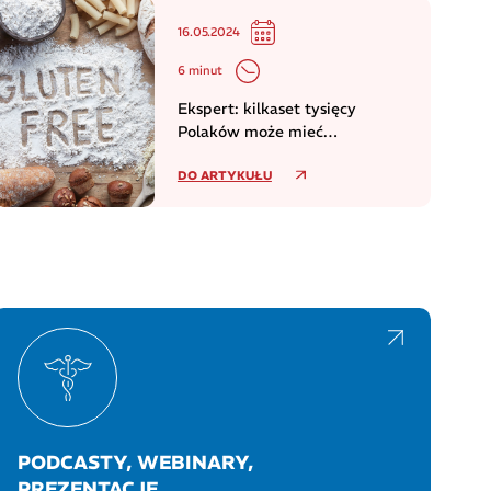
16.05.2024
6 minut
Ekspert: kilkaset tysięcy
Polaków może mieć
niezdiagnozowaną celiakię
DO ARTYKUŁU
PODCASTY, WEBINARY,
PREZENTACJE