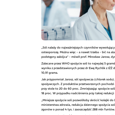
„Sól należy do najważniejszych czynników wywołującyc
osteoporozę. Można więc - a nawet trzeba - bić na alar
podstępny zabójca” - mówił prof. Mirosław Jarosz, dyr
Zalecane przez WHO spożycie soli to najwyżej 5 gramów
wynika z przedstawionych przez dr Ewę Rychlik z IŻŻ d
10,91 grama.
Jak przypomniał Jarosz, sól spożywcza (chlorek sodu
spożywczych. Z produktów przetworzonych pochodzi o
przy stole to 20 do 60 proc. Zmniejszając spożycie s
18 proc. W przypadku nadciśnienia przy takiej redukcj
„Mniejsze spożycie soli pozwoliłoby skrócić kolejki do 
ministerstwa zdrowia, redukcja dziennego spożycia soli
zgonów o ponad 4 tys. i zaoszczędzić 288 mln funtów.