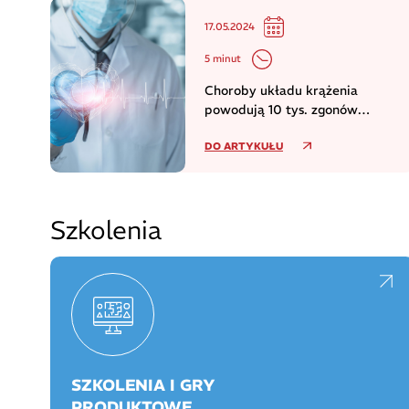
17.05.2024
5 minut
Choroby układu krążenia
powodują 10 tys. zgonów
dziennie w europejskim regionie
DO ARTYKUŁU
WHO
Szkolenia
SZKOLENIA I GRY
PRODUKTOWE