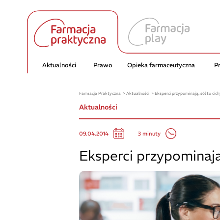
Aktualności
Prawo
Opieka farmaceutyczna
P
Farmacja Praktyczna
Aktualności
Eksperci przypominają: sól to cic
Aktualności
3 minuty
09.04.2014
Eksperci przypominają: