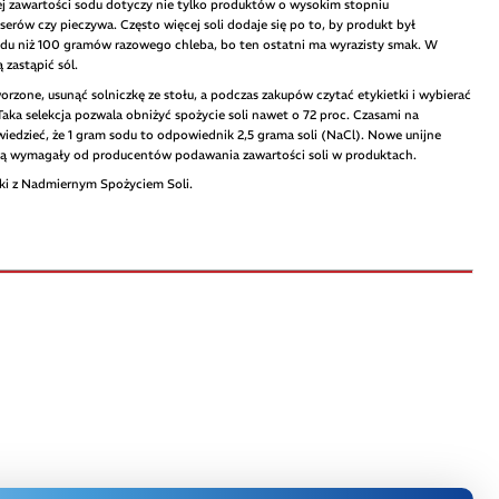
ej zawartości sodu dotyczy nie tylko produktów o wysokim stopniu
 serów czy pieczywa. Często więcej soli dodaje się po to, by produkt był
sodu niż 100 gramów razowego chleba, bo ten ostatni ma wyrazisty smak. W
zastąpić sól.
orzone, usunąć solniczkę ze stołu, a podczas zakupów czytać etykietki i wybierać
i. Taka selekcja pozwala obniżyć spożycie soli nawet o 72 proc. Czasami na
iedzieć, że 1 gram sodu to odpowiednik 2,5 grama soli (NaCl). Nowe unijne
 będą wymagały od producentów podawania zawartości soli w produktach.
lki z Nadmiernym Spożyciem Soli.