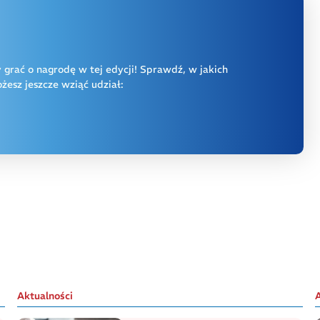
y grać o nagrodę w tej edycji! Sprawdź, w jakich
esz jeszcze wziąć udział:
Aktualności