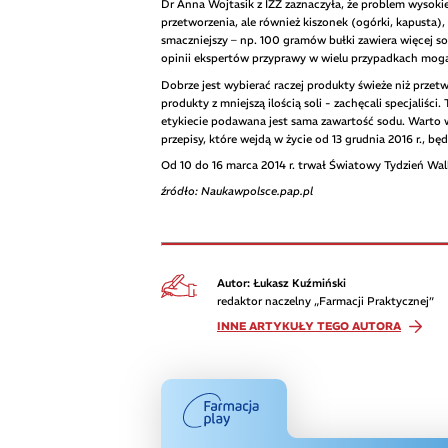
Dr Anna Wojtasik z IŻŻ zaznaczyła, że problem wysoki
przetworzenia, ale również kiszonek (ogórki, kapusta),
smaczniejszy – np. 100 gramów bułki zawiera więcej 
opinii ekspertów przyprawy w wielu przypadkach mogą 
Dobrze jest wybierać raczej produkty świeże niż przetw
produkty z mniejszą ilością soli - zachęcali specjaliśc
etykiecie podawana jest sama zawartość sodu. Warto w
przepisy, które wejdą w życie od 13 grudnia 2016 r.,
Od 10 do 16 marca 2014 r. trwał Światowy Tydzień Wa
źródło: Naukawpolsce.pap.pl
Autor: Łukasz Kuźmiński
redaktor naczelny „Farmacji Praktycznej”
INNE ARTYKUŁY TEGO AUTORA