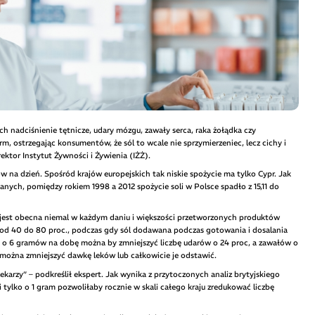
h nadciśnienie tętnicze, udary mózgu, zawały serca, raka żołądka czy
m, ostrzegając konsumentów, że sól to wcale nie sprzymierzeniec, lecz cichy i
ektor Instytut Żywności i Żywienia (IŻŻ).
 na dzień. Spośród krajów europejskich tak niskie spożycie ma tylko Cypr. Jak
anych, pomiędzy rokiem 1998 a 2012 spożycie soli w Polsce spadło z 15,11 do
) jest obecna niemal w każdym daniu i większości przetworzonych produktów
d 40 do 80 proc., podczas gdy sól dodawana podczas gotowania i dosalania
oli o 6 gramów na dobę można by zmniejszyć liczbę udarów o 24 proc, a zawałów o
i można zmniejszyć dawkę leków lub całkowicie je odstawić.
lekarzy” – podkreślił ekspert. Jak wynika z przytoczonych analiz brytyjskiego
 tylko o 1 gram pozwoliłaby rocznie w skali całego kraju zredukować liczbę