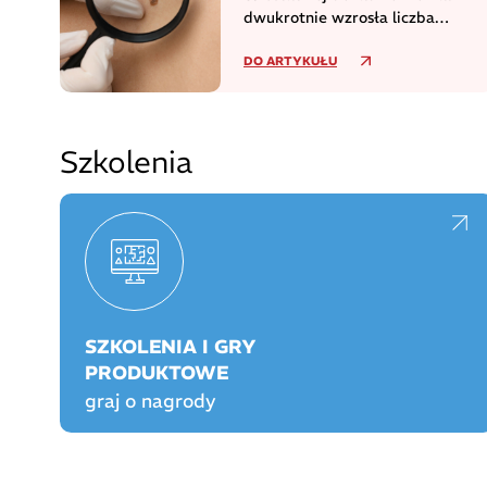
dwukrotnie wzrosła liczba
zachorowań na czerniaka
DO ARTYKUŁU
Szkolenia
SZKOLENIA I GRY
PRODUKTOWE
graj o nagrody