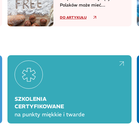
Polaków może mieć
niezdiagnozowaną celiakię
DO ARTYKUŁU
SZKOLENIA
CERTYFIKOWANE
na punkty miękkie i twarde