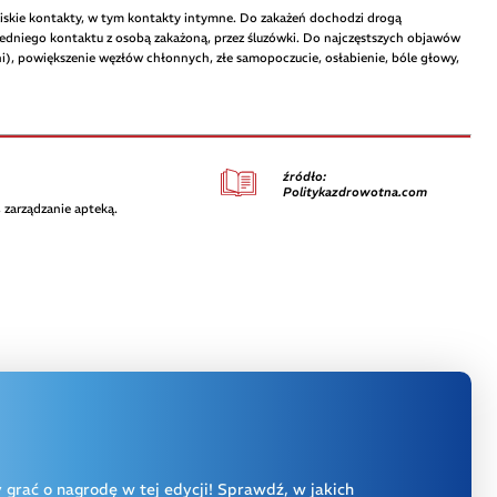
bliskie kontakty, w tym kontakty intymne. Do zakażeń dochodzi drogą
średniego kontaktu z osobą zakażoną, przez śluzówki. Do najczęstszych objawów
ni), powiększenie węzłów chłonnych, złe samopoczucie, osłabienie, bóle głowy,
źródło:
Politykazdrowotna.com
 zarządzanie apteką.
y grać o nagrodę w tej edycji! Sprawdź, w jakich