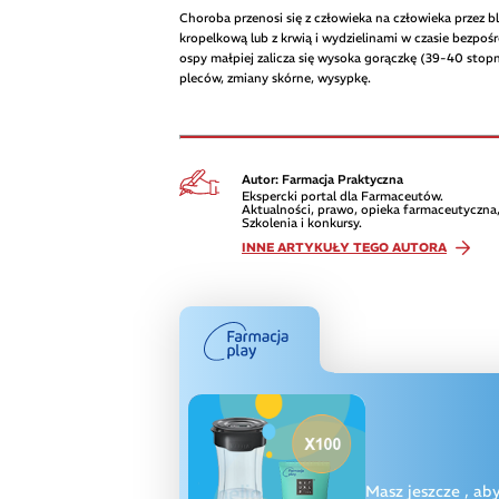
Choroba przenosi się z człowieka na człowieka przez 
kropelkową lub z krwią i wydzielinami w czasie bezpo
ospy małpiej zalicza się wysoka gorączkę (39-40 stop
pleców, zmiany skórne, wysypkę.
Autor: Farmacja Praktyczna
Ekspercki portal dla Farmaceutów.
Aktualności, prawo, opieka farmaceutyczna,
Szkolenia i konkursy.
INNE ARTYKUŁY TEGO AUTORA
Masz jeszcze
, ab