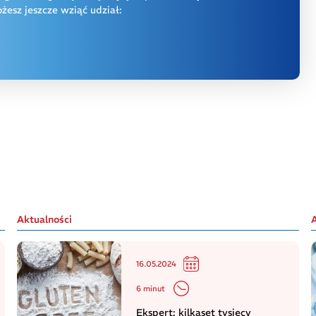
esz jeszcze wziąć udział:
Aktualności
16.05.2024
6 minut
Ekspert: kilkaset tysięcy