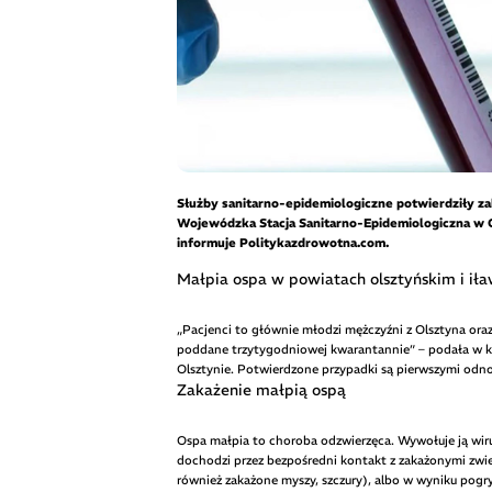
Służby sanitarno-epidemiologiczne potwierdziły z
Wojewódzka Stacja Sanitarno-Epidemiologiczna w Ol
informuje Politykazdrowotna.com.
Małpia ospa w powiatach olsztyńskim i ił
„Pacjenci to głównie młodzi mężczyźni z Olsztyna ora
poddane trzytygodniowej kwarantannie” – podała w 
Olsztynie. Potwierdzone przypadki są pierwszymi odn
Zakażenie małpią ospą
Ospa małpia to choroba odzwierzęca. Wywołuje ją wir
dochodzi przez bezpośredni kontakt z zakażonymi zwierz
również zakażone myszy, szczury), albo w wyniku pogry