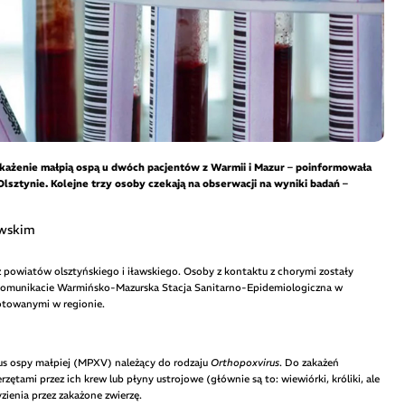
akażenie małpią ospą u dwóch pacjentów z Warmii i Mazur – poinformowała
sztynie. Kolejne trzy osoby czekają na obserwacji na wyniki badań –
awskim
z powiatów olsztyńskiego i iławskiego. Osoby z kontaktu z chorymi zostały
komunikacie Warmińsko-Mazurska Stacja Sanitarno-Epidemiologiczna w
otowanymi w regionie.
us ospy małpiej (MPXV) należący do rodzaju
Orthopoxvirus
. Do zakażeń
ętami przez ich krew lub płyny ustrojowe (głównie są to: wiewiórki, króliki, ale
zienia przez zakażone zwierzę.