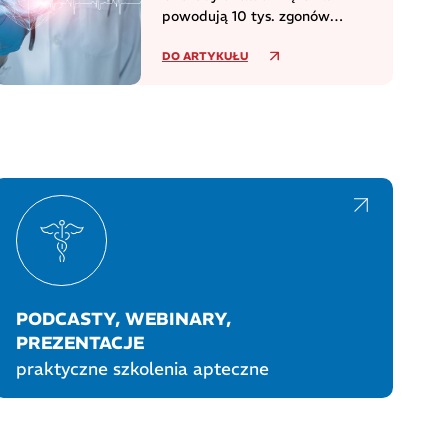
powodują 10 tys. zgonów
dziennie w europejskim regionie
DO ARTYKUŁU
WHO
PODCASTY, WEBINARY,
PREZENTACJE
praktyczne szkolenia apteczne