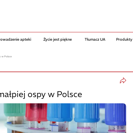
rowadzenie apteki
Życie jest piękne
Tłumacz UA
Produkty
y w Polsce
ałpiej ospy w Polsce