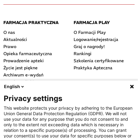
FARMACJA PRAKTYCZNA
FARMACJA PLAY
O nas
O Farmacji Play
Aktualności
Logowanie/rejestracja
Prawo
Graj o nagrody!
Opieka farmaceutyczna
Rankingi
Prowadzenie apteki
Szkolenia certyfikowane
Życie jest piękne
Praktyka Apteczna
Archiwum e-wydań
Przydatne linki
English
OGÓLNE
Privacy settings
Polityka cookies
This website protects your privacy by adhering to the European
Polityka prywatności
Union General Data Protection Regulation (GDPR). We will not
Regulamin serwisu
use your data for any purpose that you do not consent to and
only to the extent not exceeding data which is necessary in
Regulamin konkursu
relation to a specific purpose(s) of processing. You can grant
Farmacja Play
your consent(s) to use your data for specific purposes below or