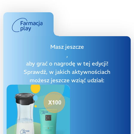
Masz jeszcze
,
aby grać o nagrodę w tej edycji!
Sprawdź, w jakich aktywnościach
możesz jeszcze wziąć udział: