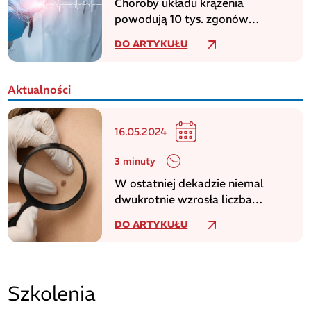
Choroby układu krążenia
powodują 10 tys. zgonów
dziennie w europejskim regionie
DO ARTYKUŁU
WHO
Aktualności
16.05.2024
3 minuty
W ostatniej dekadzie niemal
dwukrotnie wzrosła liczba
zachorowań na czerniaka
DO ARTYKUŁU
Szkolenia