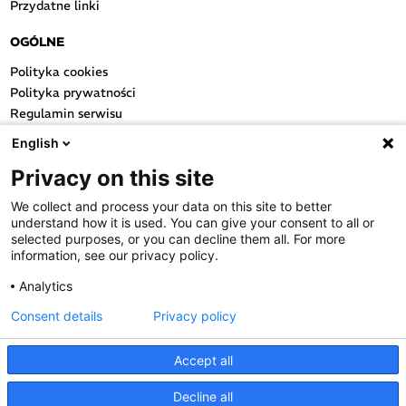
Przydatne linki
OGÓLNE
Polityka cookies
Polityka prywatności
Regulamin serwisu
Regulamin konkursu
English
Farmacja Play
Privacy on this site
Regulamin konkursu Lakcid
Entero
We collect and process your data on this site to better
Regulamin konkursu Acard
understand how it is used. You can give your consent to all or
Regulamin konkursu Biotebal
selected purposes, or you can decline them all. For more
information, see our privacy policy.
Regulamin konkursu Asmenol
Kontakt
Analytics
Consent details
Privacy policy
PRODUKTY POLPHARMY
SOCIAL MEDIA
Accept all
Decline all