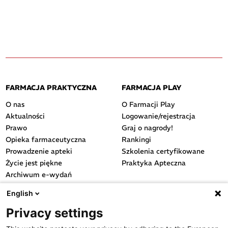
FARMACJA PRAKTYCZNA
FARMACJA PLAY
O nas
O Farmacji Play
Aktualności
Logowanie/rejestracja
Prawo
Graj o nagrody!
Opieka farmaceutyczna
Rankingi
Prowadzenie apteki
Szkolenia certyfikowane
Życie jest piękne
Praktyka Apteczna
Archiwum e-wydań
Przydatne linki
English
OGÓLNE
Privacy settings
Polityka cookies