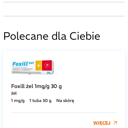
Polecane dla Ciebie
Foxill żel 1mg/g 30 g
żel
1 mg/g
1 tuba 30 g
Na skórę
WIĘCEJ