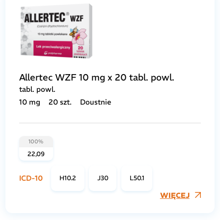
Allertec WZF 10 mg x 20 tabl. powl.
tabl. powl.
10 mg
20 szt.
Doustnie
100%
22,09
ICD-10
H10.2
J30
L50.1
WIĘCEJ