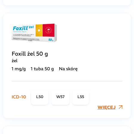
Foxill żel 50 g
żel
1 mg/g
1 tuba 50 g
Na skórę
ICD-10
L50
W57
L55
WIĘCEJ