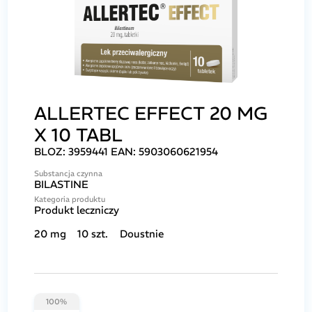
ALLERTEC EFFECT 20 MG
X 10 TABL
BLOZ:
3959441
EAN:
5903060621954
Substancja czynna
BILASTINE
Kategoria produktu
Produkt leczniczy
20 mg
10 szt.
Doustnie
100%