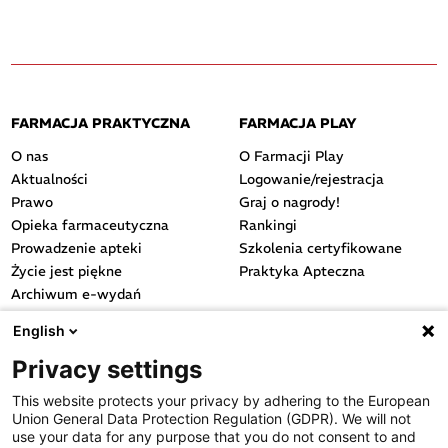
FARMACJA PRAKTYCZNA
FARMACJA PLAY
O nas
O Farmacji Play
Aktualności
Logowanie/rejestracja
Prawo
Graj o nagrody!
Opieka farmaceutyczna
Rankingi
Prowadzenie apteki
Szkolenia certyfikowane
Życie jest piękne
Praktyka Apteczna
Archiwum e-wydań
Przydatne linki
English
OGÓLNE
Privacy settings
Polityka cookies
This website protects your privacy by adhering to the European
Polityka prywatności
Union General Data Protection Regulation (GDPR). We will not
Regulamin serwisu
use your data for any purpose that you do not consent to and