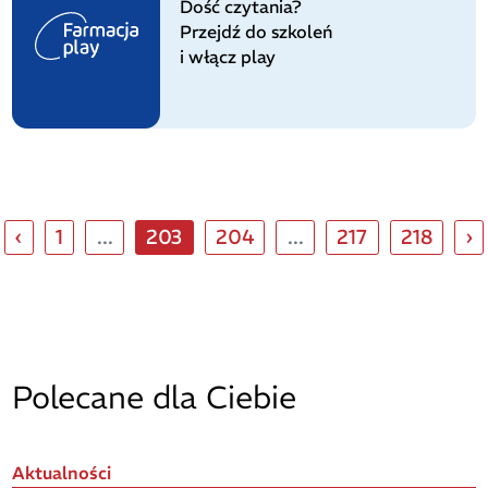
Dość czytania?
Przejdź do szkoleń
i włącz play
‹
1
...
203
204
...
217
218
›
Polecane dla Ciebie
Aktualności