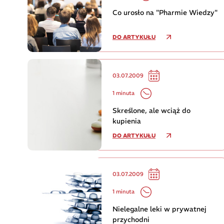
Co urosło na "Pharmie Wiedzy"
DO ARTYKUŁU
03.07.2009
1 minuta
Skreślone, ale wciąż do
kupienia
DO ARTYKUŁU
03.07.2009
1 minuta
Nielegalne leki w prywatnej
przychodni