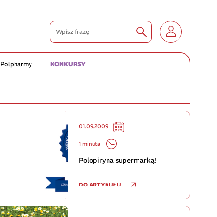
 Polpharmy
KONKURSY
01.09.2009
1 minuta
Polopiryna supermarką!
DO ARTYKUŁU