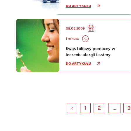
DO ARTYKUŁU
08.06.2009
1 minuta
Kwas foliowy pomocny w
leczeniu alergii i astmy
DO ARTYKUŁU
‹
1
2
...
3