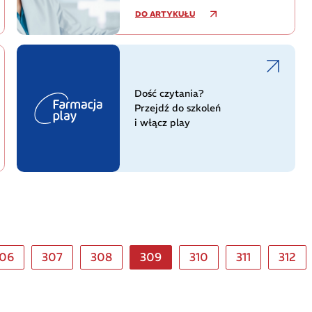
DO ARTYKUŁU
Dość czytania?
Przejdź do szkoleń
i włącz play
06
307
308
309
310
311
312