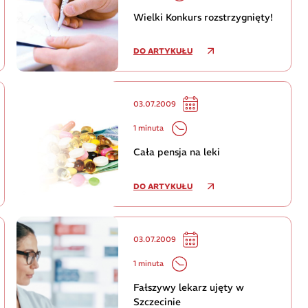
Wielki Konkurs rozstrzygnięty!
DO ARTYKUŁU
03.07.2009
1 minuta
Cała pensja na leki
DO ARTYKUŁU
03.07.2009
1 minuta
Fałszywy lekarz ujęty w
Szczecinie