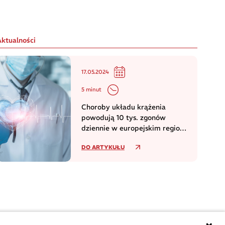
Aktualności
17.05.2024
5 minut
Choroby układu krążenia
powodują 10 tys. zgonów
dziennie w europejskim regionie
WHO
DO ARTYKUŁU