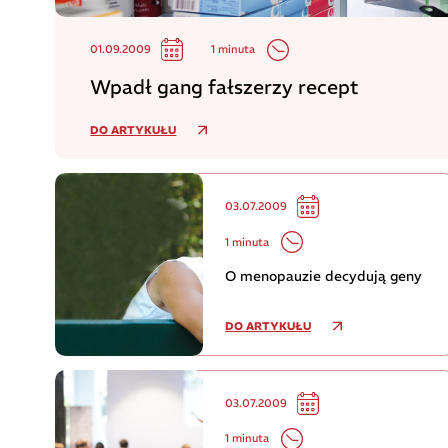
1 minuta
01.09.2009
Wpadł gang fałszerzy recept
DO ARTYKUŁU
03.07.2009
1 minuta
O menopauzie decydują geny
DO ARTYKUŁU
03.07.2009
1 minuta