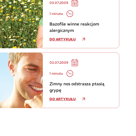
03.07.2009
1 minuta
Bazofile winne reakcjom
alergicznym
DO ARTYKUŁU
03.07.2009
1 minuta
Zimny nos odstrasza ptasią
grypę
DO ARTYKUŁU