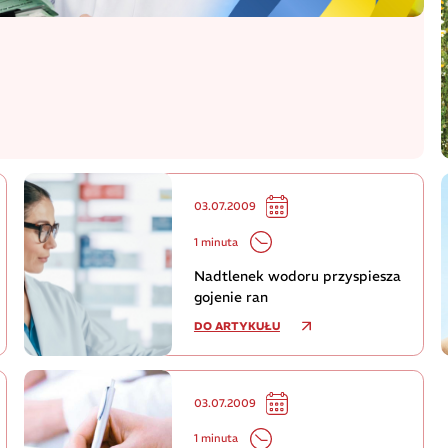
03.07.2009
1 minuta
Nadtlenek wodoru przyspiesza
gojenie ran
DO ARTYKUŁU
03.07.2009
1 minuta