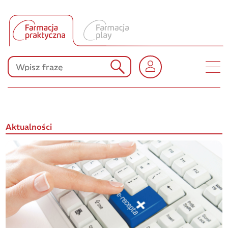
Tłumacz UA
Produkty Polpharmy
KONKURSY
Aktualności