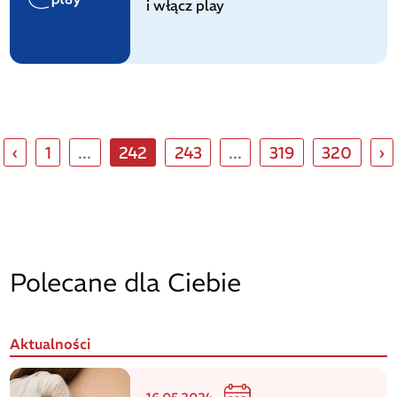
i włącz play
‹
1
...
242
243
...
319
320
›
Polecane dla Ciebie
Aktualności