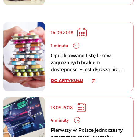
14.09.2018
1 minuta
Opublikowano listę leków
zagrożonych brakiem
dostępności – jest dłuższa niż w
lipcu
DO ARTYKUŁU
13.09.2018
4 minuty
Pierwszy w Polsce jednoczesny
przeszczep serca i wątroby