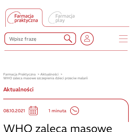
Tłumacz UA
Produkty Polpharmy
KONKURSY
Farmacja Praktyczna
Aktualności
WHO zaleca masowe szczepienia dzieci przeciw malarii
Aktualności
08.10.2021
1 minuta
WHO zaleca masowe