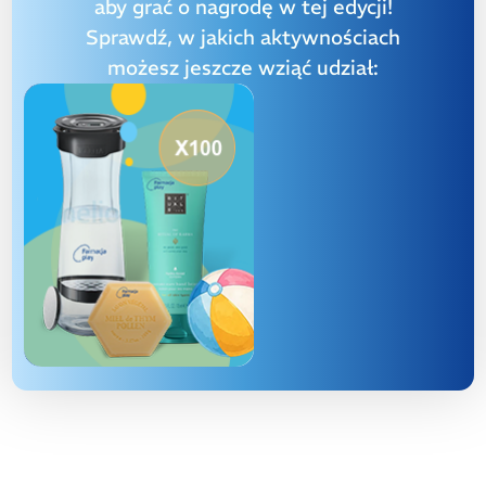
aby grać o nagrodę w tej edycji!
Sprawdź, w jakich aktywnościach
możesz jeszcze wziąć udział: