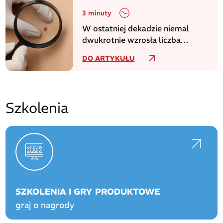
3 minuty
W ostatniej dekadzie niemal
dwukrotnie wzrosła liczba
zachorowań na czerniaka
DO ARTYKUŁU
Szkolenia
SZKOLENIA I GRY PRODUKTOWE
graj o nagrody