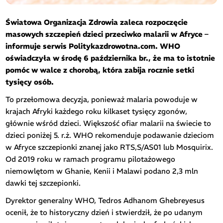
Światowa Organizacja Zdrowia zaleca rozpoczęcie
masowych szczepień dzieci przeciwko malarii w Afryce –
informuje serwis Politykazdrowotna.com. WHO
oświadczyła w środę 6 października br., że ma to istotnie
pomóc w walce z chorobą, która zabija rocznie setki
tysięcy osób.
To przełomowa decyzja, ponieważ malaria powoduje w
krajach Afryki każdego roku kilkaset tysięcy zgonów,
głównie wśród dzieci. Większość ofiar malarii na świecie to
dzieci poniżej 5. r.ż. WHO rekomenduje podawanie dzieciom
w Afryce szczepionki znanej jako RTS,S/AS01 lub Mosquirix.
Od 2019 roku w ramach programu pilotażowego
niemowlętom w Ghanie, Kenii i Malawi podano 2,3 mln
dawki tej szczepionki.
Dyrektor generalny WHO, Tedros Adhanom Ghebreyesus
ocenił, że to historyczny dzień i stwierdził, że po udanym