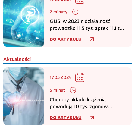
2 minuty
GUS: w 2023 r. działalność
prowadziło 11,5 tys. aptek i 1,1 tys.
punktów aptecznych
DO ARTYKUŁU
Aktualności
17.05.2024
5 minut
Choroby układu krążenia
powodują 10 tys. zgonów
dziennie w europejskim regionie
DO ARTYKUŁU
WHO