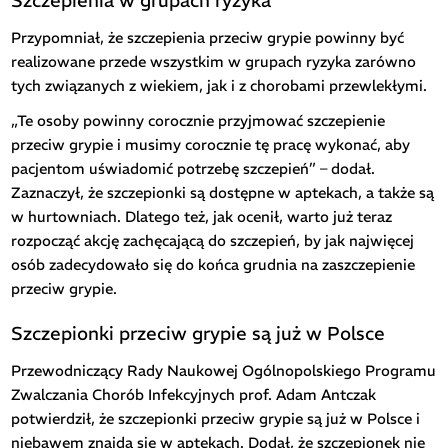
Szczepienia w grupach ryzyka
Przypomniał, że szczepienia przeciw grypie powinny być
realizowane przede wszystkim w grupach ryzyka zarówno
tych związanych z wiekiem, jak i z chorobami przewlekłymi.
„Te osoby powinny corocznie przyjmować szczepienie
przeciw grypie i musimy corocznie tę pracę wykonać, aby
pacjentom uświadomić potrzebę szczepień” – dodał.
Zaznaczył, że szczepionki są dostępne w aptekach, a także są
w hurtowniach. Dlatego też, jak ocenił, warto już teraz
rozpocząć akcję zachęcającą do szczepień, by jak najwięcej
osób zadecydowało się do końca grudnia na zaszczepienie
przeciw grypie.
Szczepionki przeciw grypie są już w Polsce
Przewodniczący Rady Naukowej Ogólnopolskiego Programu
Zwalczania Chorób Infekcyjnych prof. Adam Antczak
potwierdził, że szczepionki przeciw grypie są już w Polsce i
niebawem znajdą się w aptekach. Dodał, że szczepionek nie