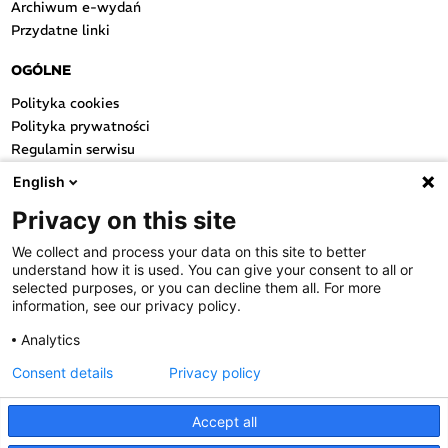
Archiwum e-wydań
Przydatne linki
OGÓLNE
Polityka cookies
Polityka prywatności
Regulamin serwisu
Regulamin konkursu
English
Farmacja Play
Privacy on this site
Regulamin konkursu Lakcid
Entero
We collect and process your data on this site to better
Regulamin konkursu Acard
understand how it is used. You can give your consent to all or
Regulamin konkursu Biotebal
selected purposes, or you can decline them all. For more
information, see our privacy policy.
Regulamin konkursu Asmenol
Kontakt
Analytics
Consent details
Privacy policy
PRODUKTY POLPHARMY
SOCIAL MEDIA
Accept all