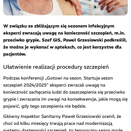
W związku ze zbliżającym się sezonem infekcyjnym
eksperci zwracają uwagę na konieczność szczepień, m.in.
przeciwko grypie. Szef GIS, Paweł Grzesiowski podkreślił,
że można je wykonać w aptekach, co jest korzystne dla
pacjentów.
Ułatwienie realizacji procedury szczepień
Podczas konferencji „Gotowi na sezon. Startuje sezon
szczepień 2024/2025” eksperci zwracali uwagę na
konieczność zachęcania ludzi do zaszczepienia się przeciwko
grypie i zwracania im uwagi na konsekwencje, jakie mogą się
pojawić, gdy tego szczepienia nie będzie.
Główny Inspektor Sanitarny Paweł Grzesiowski ocenił, że
choć od kilku miesięcy trwają prace nad modernizacją
systemu dostępności szczepień, to tegoroczny sezon może