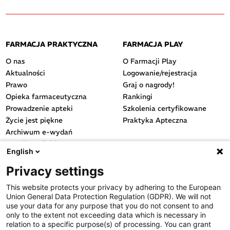
FARMACJA PRAKTYCZNA
FARMACJA PLAY
O nas
O Farmacji Play
Aktualności
Logowanie/rejestracja
Prawo
Graj o nagrody!
Opieka farmaceutyczna
Rankingi
Prowadzenie apteki
Szkolenia certyfikowane
Życie jest piękne
Praktyka Apteczna
Archiwum e-wydań
Przydatne linki
English
OGÓLNE
Privacy settings
Polityka cookies
This website protects your privacy by adhering to the European
Polityka prywatności
Union General Data Protection Regulation (GDPR). We will not
Regulamin serwisu
use your data for any purpose that you do not consent to and
only to the extent not exceeding data which is necessary in
Regulamin konkursu
relation to a specific purpose(s) of processing. You can grant
Farmacja Play