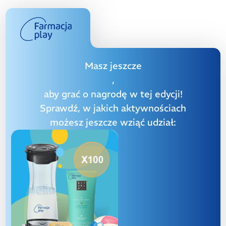
Masz jeszcze
,
aby grać o nagrodę w tej edycji!
Sprawdź, w jakich aktywnościach
możesz jeszcze wziąć udział: