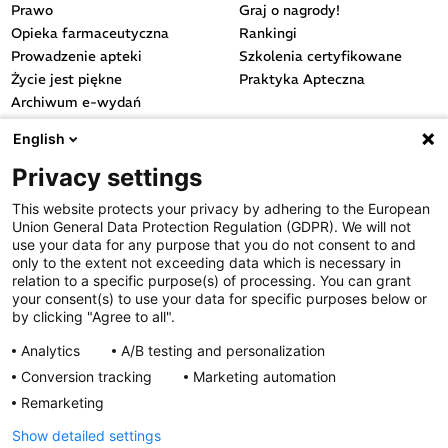
Prawo
Graj o nagrody!
Opieka farmaceutyczna
Rankingi
Prowadzenie apteki
Szkolenia certyfikowane
Życie jest piękne
Praktyka Apteczna
Archiwum e-wydań
Przydatne linki
English
OGÓLNE
Privacy settings
Polityka cookies
This website protects your privacy by adhering to the European
Polityka prywatności
Union General Data Protection Regulation (GDPR). We will not
Regulamin serwisu
use your data for any purpose that you do not consent to and
only to the extent not exceeding data which is necessary in
Regulamin konkursu
relation to a specific purpose(s) of processing. You can grant
Farmacja Play
your consent(s) to use your data for specific purposes below or
Regulamin konkursu Lakcid
by clicking "Agree to all".
Entero
Analytics
A/B testing and personalization
Regulamin konkursu Acard
Conversion tracking
Marketing automation
Regulamin konkursu Biotebal
Remarketing
Regulamin konkursu Asmenol
Kontakt
Show detailed settings