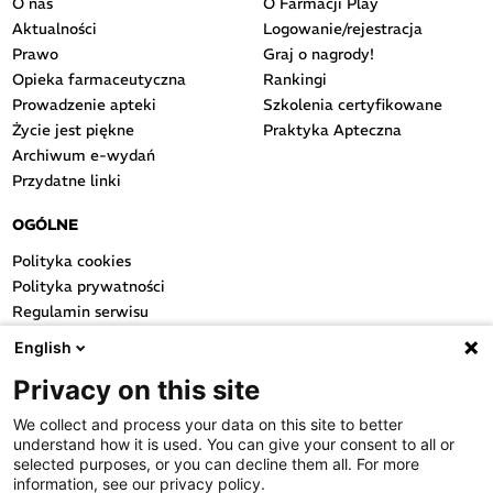
O nas
O Farmacji Play
Aktualności
Logowanie/rejestracja
Prawo
Graj o nagrody!
Opieka farmaceutyczna
Rankingi
Prowadzenie apteki
Szkolenia certyfikowane
Życie jest piękne
Praktyka Apteczna
Archiwum e-wydań
Przydatne linki
OGÓLNE
Polityka cookies
Polityka prywatności
Regulamin serwisu
Regulamin konkursu
English
Farmacja Play
Privacy on this site
Regulamin konkursu Lakcid
Entero
We collect and process your data on this site to better
Regulamin konkursu Acard
understand how it is used. You can give your consent to all or
Regulamin konkursu Biotebal
selected purposes, or you can decline them all. For more
information, see our privacy policy.
Regulamin konkursu Asmenol