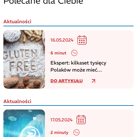
Polecane dla Ciebie
Aktualności
16.05.2024
6 minut
Ekspert: kilkaset tysięcy
Polaków może mieć
niezdiagnozowaną celiakię
DO ARTYKUŁU
Aktualności
17.05.2024
2 minuty