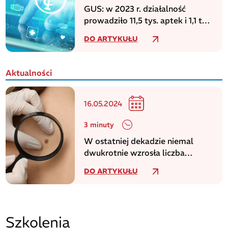
GUS: w 2023 r. działalność
prowadziło 11,5 tys. aptek i 1,1 tys.
punktów aptecznych
DO ARTYKUŁU
Aktualności
16.05.2024
3 minuty
W ostatniej dekadzie niemal
dwukrotnie wzrosła liczba
zachorowań na czerniaka
DO ARTYKUŁU
Szkolenia