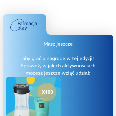
Masz jeszcze
,
aby grać o nagrodę w tej edycji!
Sprawdź, w jakich aktywnościach
możesz jeszcze wziąć udział: