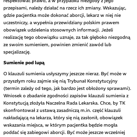
respektować prawo, a w przypadku niezgody z jego
przepisami, należy działać na rzecz ich zmiany. Wskazując,
gdzie pacjentka może dokonać aborcji, lekarz w niej nie
uczestniczy, a wypełnia przewidziany polskim prawem
obowiązek udzielenia stosownych informacji. Jeżeli
realizację tego obowiązku uznaje, za tak głęboko niezgodną
ze swoim sumieniem, powinien zmienić zawód lub
specjalizację.
Sumienie pod lupą
O klauzuli sumienia usłyszymy jeszcze nieraz. Być może w
przyszłym roku zajmie się nią Trybunał Konstytucyjny
(termin zależy od tego, jak bardzo jest obłożony sprawami).
Wniosek o zbadanie zgodności zapisów klauzuli sumienia z
Konstytucją złożyła Naczelna Rada Lekarska. Chce, by TK
skonfrontował z ustawą zasadniczą m.in. część klauzuli
nakładającą na lekarza, który się nią zasłonił, obowiązek
wskazania miejsca, w którym pacjentka będzie mogła
poddać się zabiegowi aborcji. Być może jeszcze wcześniej