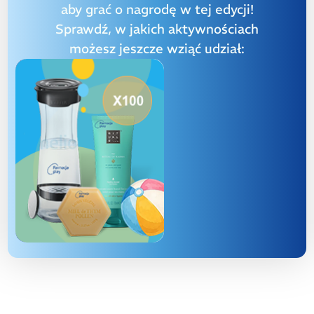
aby grać o nagrodę w tej edycji!
Sprawdź, w jakich aktywnościach
możesz jeszcze wziąć udział: