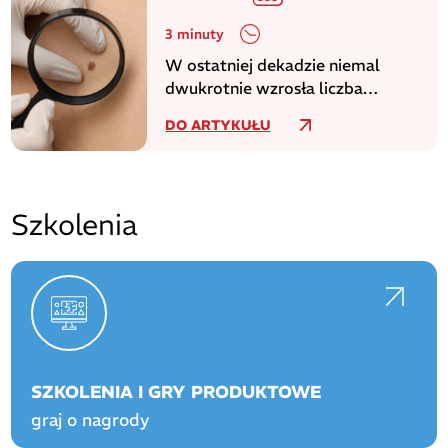
3 minuty
W ostatniej dekadzie niemal
dwukrotnie wzrosła liczba
zachorowań na czerniaka
DO ARTYKUŁU
Szkolenia
SZKOLENIA I GRY PRODUKTOWE
graj o nagrody