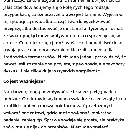
tłumacząc, że to niezgodne z ich sumieniem. A jednak, co
jakiś czas dowiadujemy się o kolejnych tego rodzaju
przypadkach, co oznacza, że prawo jest łamane. Wyjścia w
tej sytuacji są dwa: albo zacząć twardo egzekwować
przepisy, albo dostosować je do stanu faktycznego i uznać,
że światopogląd może wpływać na to, co sprzedaje się w
aptece. Co do tej drugiej możliwości – od ponad dwóch lat
trwają prace nad opracowaniem klauzuli sumienia dla
środowiska farmaceutów. Nietrudno jednak przewidzieć, że
nawet jeśli zostanie ona przyjęta, z pewnością nie zakończy
dyskusji i nie zlikwiduje wszystkich wątpliwości.
Co jest ważniejsze?
Na klauzulę mogą powoływać się lekarze, pielęgniarki i
położne. O odmowie wykonania świadczenia ze względu na
konflikt sumienia muszą poinformować przełożonych i
wskazać pacjentowi, gdzie może wykonać konkretne
badanie, zabieg itp. Sprawa wydaje się prosta, ale praktyka
znów ma się nijak do przepisów. Nietrudno znaleźć