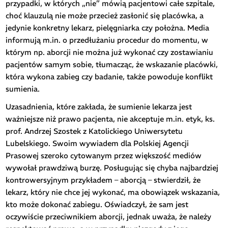
przypadki, w których „nie” mówią pacjentowi całe szpitale,
choć klauzulą nie może przecież zasłonić się placówka, a
jedynie konkretny lekarz, pielęgniarka czy położna. Media
informują m.in. o przedłużaniu procedur do momentu, w
którym np. aborcji nie można już wykonać czy zostawianiu
pacjentów samym sobie, tłumacząc, że wskazanie placówki,
która wykona zabieg czy badanie, także powoduje konflikt
sumienia.
Uzasadnienia, które zakłada, że sumienie lekarza jest
ważniejsze niż prawo pacjenta, nie akceptuje m.in. etyk, ks.
prof. Andrzej Szostek z Katolickiego Uniwersytetu
Lubelskiego. Swoim wywiadem dla Polskiej Agencji
Prasowej szeroko cytowanym przez większość mediów
wywołał prawdziwą burzę. Posługując się chyba najbardziej
kontrowersyjnym przykładem – aborcją – stwierdził, że
lekarz, który nie chce jej wykonać, ma obowiązek wskazania,
kto może dokonać zabiegu. Oświadczył, że sam jest
oczywiście przeciwnikiem aborcji, jednak uważa, że należy