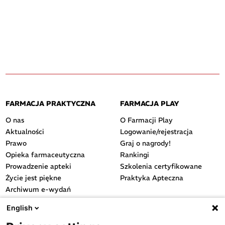
FARMACJA PRAKTYCZNA
FARMACJA PLAY
O nas
O Farmacji Play
Aktualności
Logowanie/rejestracja
Prawo
Graj o nagrody!
Opieka farmaceutyczna
Rankingi
Prowadzenie apteki
Szkolenia certyfikowane
Życie jest piękne
Praktyka Apteczna
Archiwum e-wydań
Przydatne linki
English
OGÓLNE