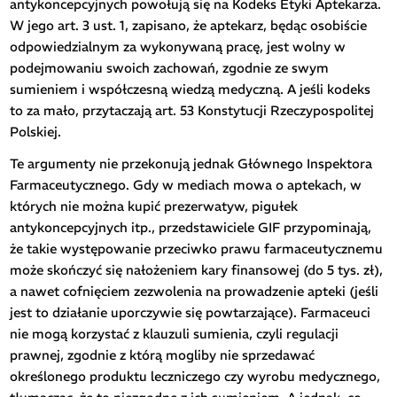
antykoncepcyjnych powołują się na Kodeks Etyki Aptekarza.
W jego art. 3 ust. 1, zapisano, że aptekarz, będąc osobiście
odpowiedzialnym za wykonywaną pracę, jest wolny w
podejmowaniu swoich zachowań, zgodnie ze swym
sumieniem i współczesną wiedzą medyczną. A jeśli kodeks
to za mało, przytaczają art. 53 Konstytucji Rzeczypospolitej
Polskiej.
Te argumenty nie przekonują jednak Głównego Inspektora
Farmaceutycznego. Gdy w mediach mowa o aptekach, w
których nie można kupić prezerwatyw, pigułek
antykoncepcyjnych itp., przedstawiciele GIF przypominają,
że takie występowanie przeciwko prawu farmaceutycznemu
może skończyć się nałożeniem kary finansowej (do 5 tys. zł),
a nawet cofnięciem zezwolenia na prowadzenie apteki (jeśli
jest to działanie uporczywie się powtarzające). Farmaceuci
nie mogą korzystać z klauzuli sumienia, czyli regulacji
prawnej, zgodnie z którą mogliby nie sprzedawać
określonego produktu leczniczego czy wyrobu medycznego,