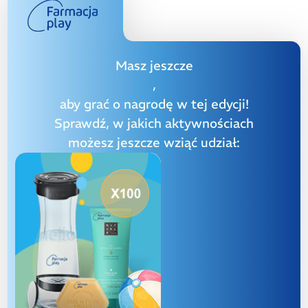
Masz jeszcze
,
aby grać o nagrodę w tej edycji!
Sprawdź, w jakich aktywnościach
możesz jeszcze wziąć udział: