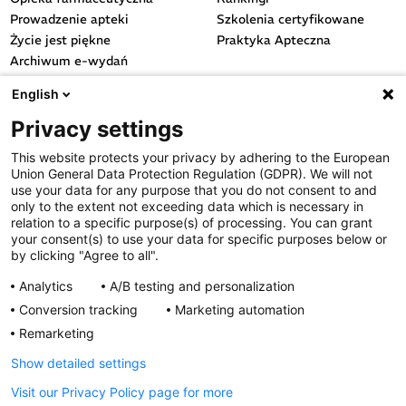
Prowadzenie apteki
Szkolenia certyfikowane
Życie jest piękne
Praktyka Apteczna
Archiwum e-wydań
Przydatne linki
English
OGÓLNE
Privacy settings
Polityka cookies
This website protects your privacy by adhering to the European
Polityka prywatności
Union General Data Protection Regulation (GDPR). We will not
Regulamin serwisu
use your data for any purpose that you do not consent to and
only to the extent not exceeding data which is necessary in
Regulamin konkursu
relation to a specific purpose(s) of processing. You can grant
Farmacja Play
your consent(s) to use your data for specific purposes below or
Regulamin konkursu Lakcid
by clicking "Agree to all".
Entero
Analytics
A/B testing and personalization
Regulamin konkursu Acard
Conversion tracking
Marketing automation
Regulamin konkursu Biotebal
Remarketing
Regulamin konkursu Asmenol
Kontakt
Show detailed settings
Visit our Privacy Policy page for more
PRODUKTY POLPHARMY