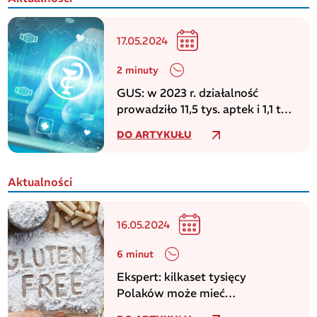
17.05.2024
2 minuty
GUS: w 2023 r. działalność
prowadziło 11,5 tys. aptek i 1,1 tys.
punktów aptecznych
DO ARTYKUŁU
Aktualności
16.05.2024
6 minut
Ekspert: kilkaset tysięcy
Polaków może mieć
niezdiagnozowaną celiakię