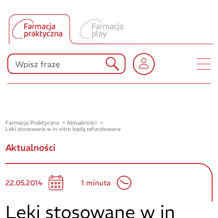
Tłumacz UA
Produkty Polpharmy
KONKURSY
Farmacja Praktyczna
Aktualności
Leki stosowane w in vitro będą refundowane
Aktualności
22.05.2014
1 minuta
Leki stosowane w in