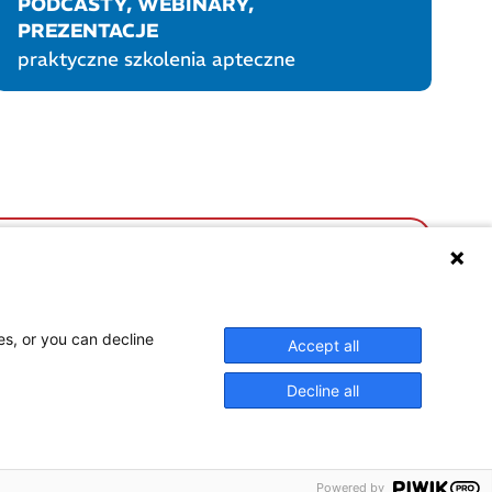
PODCASTY, WEBINARY,
PREZENTACJE
praktyczne szkolenia apteczne
UKTY POLPHARMY
SOCIAL MEDIA
es, or you can decline
Accept all
Decline all
NASTĘPNY ARTYKUŁ
Powered by
Szisza gorsza od papierosów