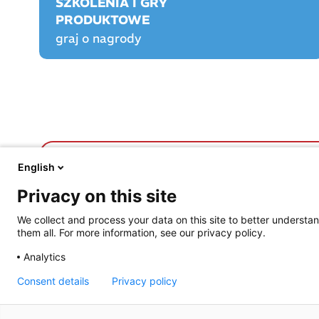
SZKOLENIA I GRY
PRODUKTOWE
graj o nagrody
FARMACJA PRAKTYCZNA
FARMACJA PLAY
English
O nas
O Farmacji Play
Privacy on this site
Aktualności
Logowanie/rejestracja
Prawo
Graj o nagrody!
We collect and process your data on this site to better understan
Opieka farmaceutyczna
Rankingi
them all. For more information, see our privacy policy.
Prowadzenie apteki
Szkolenia certyfikowa
Życie jest piękne
Praktyka Apteczna
Analytics
Archiwum e-wydań
Przydatne linki
Consent details
Privacy policy
POPRZEDNI ARTYKUŁ
Energetyczny napój z buraków