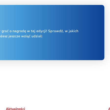
y grać o nagrodę w tej edycji! Sprawdź, w jakich
esz jeszcze wziąć udział:
Aktualności