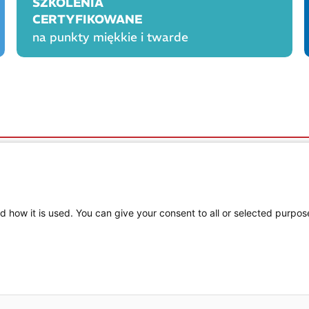
SZKOLENIA
CERTYFIKOWANE
na punkty miękkie i twarde
OGÓLNE
PROD
Polityka cookies
Polityka prywatności
Regulamin serwisu
d how it is used. You can give your consent to all or selected purpos
Regulamin konkursu Farmacja Play
ne
Regulamin konkursu Lakcid Entero
Regulamin konkursu Acard
Regulamin konkursu Biotebal
Regulamin konkursu Asmenol
Kontakt