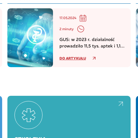
17.05.2024
2 minuty
GUS: w 2023 r. działalność
prowadziło 11,5 tys. aptek i 1,1
tys. punktów aptecznych
DO ARTYKUŁU