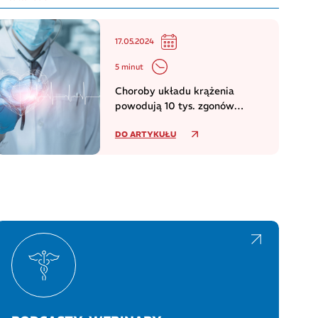
17.05.2024
5 minut
Choroby układu krążenia
powodują 10 tys. zgonów
dziennie w europejskim regionie
DO ARTYKUŁU
WHO