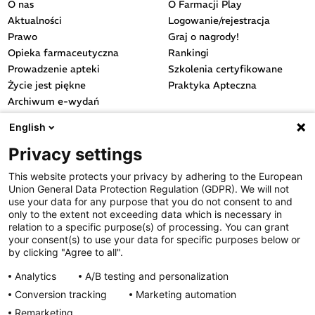
O nas
O Farmacji Play
Aktualności
Logowanie/rejestracja
Prawo
Graj o nagrody!
Opieka farmaceutyczna
Rankingi
Prowadzenie apteki
Szkolenia certyfikowane
Życie jest piękne
Praktyka Apteczna
Archiwum e-wydań
Przydatne linki
English
OGÓLNE
Privacy settings
Polityka cookies
This website protects your privacy by adhering to the European
Polityka prywatności
Union General Data Protection Regulation (GDPR). We will not
Regulamin serwisu
use your data for any purpose that you do not consent to and
only to the extent not exceeding data which is necessary in
Regulamin konkursu
relation to a specific purpose(s) of processing. You can grant
Farmacja Play
your consent(s) to use your data for specific purposes below or
Regulamin konkursu Lakcid
by clicking "Agree to all".
Entero
Analytics
A/B testing and personalization
Regulamin konkursu Acard
Conversion tracking
Marketing automation
Regulamin konkursu Biotebal
Remarketing
Regulamin konkursu Asmenol