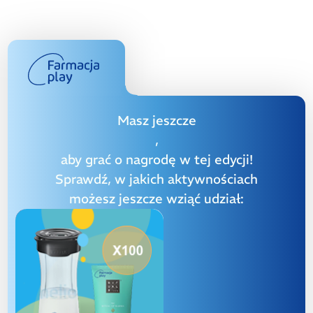
Masz jeszcze
,
aby grać o nagrodę w tej edycji!
Sprawdź, w jakich aktywnościach
możesz jeszcze wziąć udział: