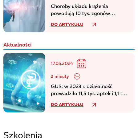
Choroby układu krążenia
powodują 10 tys. zgonów
dziennie w europejskim regionie
DO ARTYKUŁU
WHO
Aktualności
17.05.2024
2 minuty
GUS: w 2023 r. działalność
prowadziło 11,5 tys. aptek i 1,1 tys.
punktów aptecznych
DO ARTYKUŁU
Szkolenia