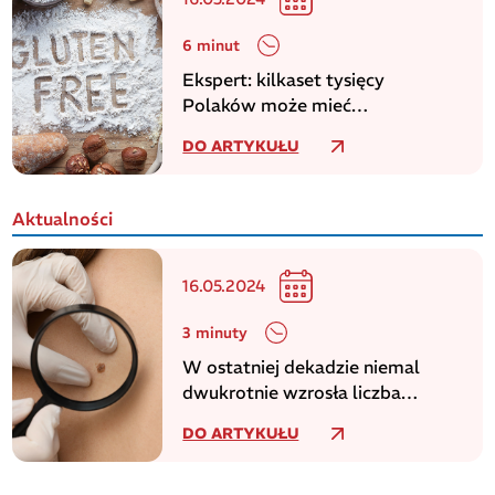
6 minut
Ekspert: kilkaset tysięcy
Polaków może mieć
niezdiagnozowaną celiakię
DO ARTYKUŁU
Aktualności
16.05.2024
3 minuty
W ostatniej dekadzie niemal
dwukrotnie wzrosła liczba
zachorowań na czerniaka
DO ARTYKUŁU