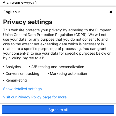
Archiwum e-wydań
Przydatne linki
English
OGÓLNE
Privacy settings
Polityka cookies
This website protects your privacy by adhering to the European
Polityka prywatności
Union General Data Protection Regulation (GDPR). We will not
Regulamin serwisu
use your data for any purpose that you do not consent to and
only to the extent not exceeding data which is necessary in
Regulamin konkursu
relation to a specific purpose(s) of processing. You can grant
Farmacja Play
your consent(s) to use your data for specific purposes below or
Regulamin konkursu Lakcid
by clicking "Agree to all".
Entero
Analytics
A/B testing and personalization
Regulamin konkursu Acard
Conversion tracking
Marketing automation
Regulamin konkursu Biotebal
Remarketing
Regulamin konkursu Asmenol
Kontakt
Show detailed settings
Visit our Privacy Policy page for more
PRODUKTY POLPHARMY
SOCIAL MEDIA
Agree to all