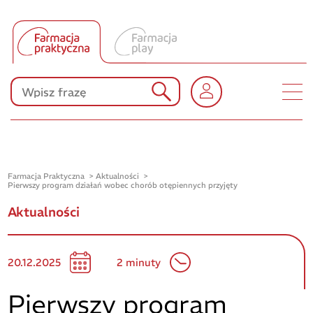
Tłumacz UA
Produkty Polpharmy
KONKURSY
Farmacja Praktyczna
Aktualności
Pierwszy program działań wobec chorób otępiennych przyjęty
Aktualności
20.12.2025
2 minuty
Pierwszy program