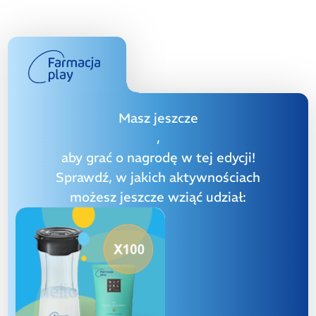
Masz jeszcze
,
aby grać o nagrodę w tej edycji!
Sprawdź, w jakich aktywnościach
możesz jeszcze wziąć udział: