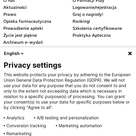
O nas
O Farmacji Play
Aktualności
Logowanie/rejestracja
Prawo
Graj o nagrody!
Opieka farmaceutyczna
Rankingi
Prowadzenie apteki
Szkolenia certyfikowane
Życie jest piękne
Praktyka Apteczna
Archiwum e-wydań
Przydatne linki
English
OGÓLNE
Privacy settings
Polityka cookies
This website protects your privacy by adhering to the European
Polityka prywatności
Union General Data Protection Regulation (GDPR). We will not
Regulamin serwisu
use your data for any purpose that you do not consent to and
only to the extent not exceeding data which is necessary in
Regulamin konkursu
relation to a specific purpose(s) of processing. You can grant
Farmacja Play
your consent(s) to use your data for specific purposes below or
Regulamin konkursu Lakcid
by clicking "Agree to all".
Entero
Analytics
A/B testing and personalization
Regulamin konkursu Acard
Conversion tracking
Marketing automation
Regulamin konkursu Biotebal
Remarketing
Regulamin konkursu Asmenol