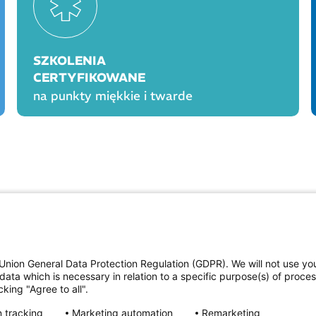
SZKOLENIA
CERTYFIKOWANE
na punkty miękkie i twarde
OGÓLNE
PROD
Polityka cookies
Polityka prywatności
Union General Data Protection Regulation (GDPR). We will not use yo
Regulamin serwisu
data which is necessary in relation to a specific purpose(s) of proce
Regulamin konkursu Farmacja Play
king "Agree to all".
ne
Regulamin konkursu Lakcid Entero
Regulamin konkursu Acard
 tracking
Marketing automation
Remarketing