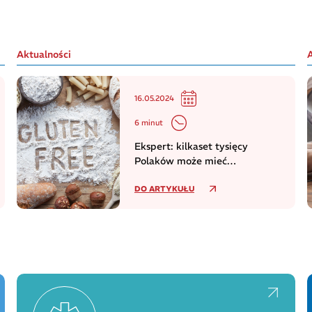
Aktualności
16.05.2024
6 minut
Ekspert: kilkaset tysięcy
Polaków może mieć
niezdiagnozowaną celiakię
DO ARTYKUŁU