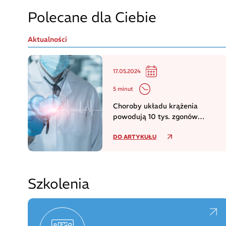
Polecane dla Ciebie
Aktualności
17.05.2024
5 minut
Choroby układu krążenia
powodują 10 tys. zgonów
dziennie w europejskim regionie
DO ARTYKUŁU
WHO
Szkolenia