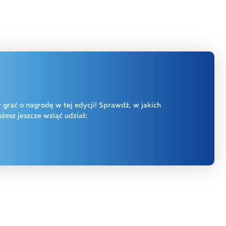
y grać o nagrodę w tej edycji! Sprawdź, w jakich
esz jeszcze wziąć udział: