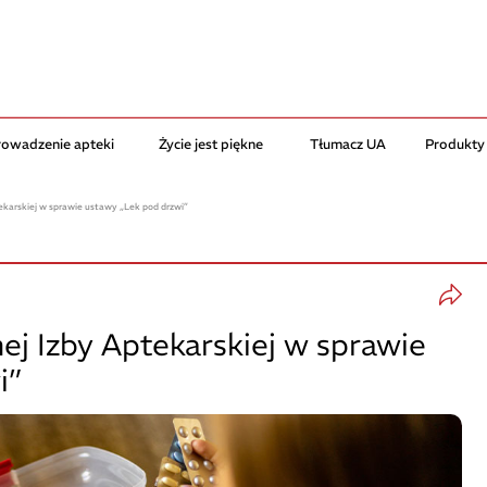
rowadzenie apteki
Życie jest piękne
Tłumacz UA
Produkty
ekarskiej w sprawie ustawy „Lek pod drzwi”
j Izby Aptekarskiej w sprawie
i”