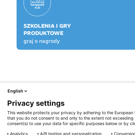
SZKOLENIA I GRY
PRODUKTOWE
graj o nagrody
English
FARMACJA PRAKTYCZNA
FARMACJA PLAY
Privacy settings
O nas
O Farmacji Play
Aktualności
Logowanie/rejestracja
This website protects your privacy by adhering to the European 
Prawo
Graj o nagrody!
that you do not consent to and only to the extent not exceeding 
Opieka farmaceutyczna
Rankingi
consent(s) to use your data for specific purposes below or by clic
Prowadzenie apteki
Szkolenia certyfikowa
Życie jest piękne
Praktyka Apteczna
Analytics
A/B testing and personalization
Conversion