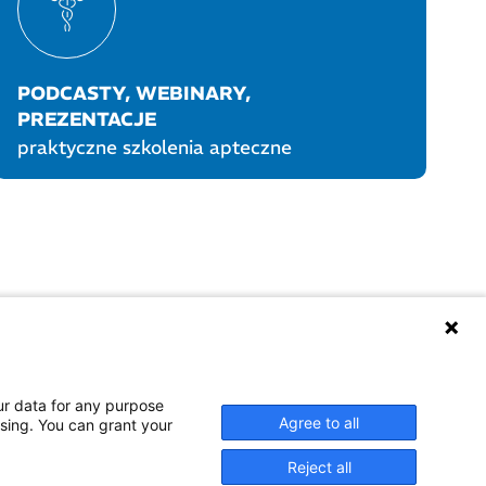
PODCASTY, WEBINARY,
PREZENTACJE
praktyczne szkolenia apteczne
UKTY POLPHARMY
SOCIAL MEDIA
ur data for any purpose
Agree to all
ssing. You can grant your
Reject all