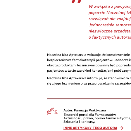
W związku z powyższ
poparcie Naczelnej I
rozwiązań nie znajdu
Jednocześnie samorz
niezwłoczne przedsta
o faktycznych autora
Naczelna Izba Aptekarska wskazuje, że konsekwentnie
bezpieczeństwa farmakoterapii pacjentów. Jednocześni
obrotu produktami leczniczymi powinny być poprzedzon
pacjentów, a także szerokimi konsultacjami publicznym
Naczelna Izba Aptekarska informuje, że stanowisko w
się z jego brzmieniem oraz przeprowadzeniu szczegół
Autor: Farmacja Praktyczna
Ekspercki portal dla Farmaceutów.
Aktualności, prawo, opieka farmaceutyczna,
Szkolenia i konkursy.
INNE ARTYKUŁY TEGO AUTORA