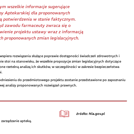
ym wszelkie informacje sugerujące
zby Aptekarskiej dla proponowanych
ją potwierdzenia w stanie faktycznym.
ąd zawodu farmaceuty zwraca się o
wienie projektu ustawy wraz z informacją
ch proponowanych zmian legislacyjnych.
 wspiera rozwiązania służące poprawie dostępności świadczeń zdrowotnych i
e stoi na stanowisku, że wszelkie propozycje zmian legislacyjnych dotyczące
e rzetelną analizą ich skutków, w szczególności w zakresie bezpieczeństwa
i.
 odniesieniu do przedmiotowego projektu zostanie przedstawione po zapoznaniu
owej analizy proponowanych rozwiązań prawnych.
źródło: Nia.gov.pl
 zarządzanie apteką.