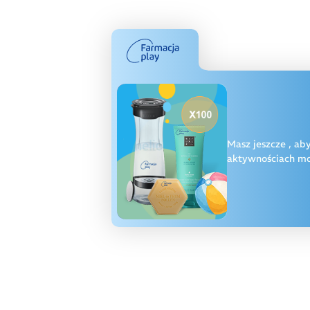
Masz jeszcze
, ab
aktywnościach moż