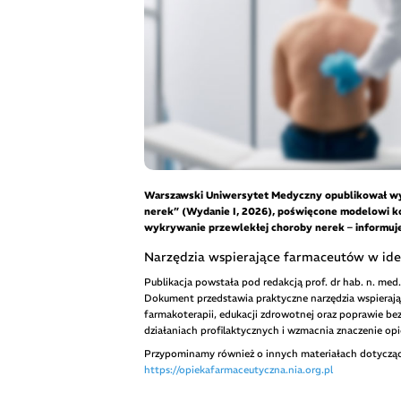
Warszawski Uniwersytet Medyczny opublikował wyt
nerek” (Wydanie I, 2026), poświęcone modelowi ko
wykrywanie przewlekłej choroby nerek – informuj
Narzędzia wspierające farmaceutów w iden
Publikacja powstała pod redakcją prof. dr hab. n. med.
Dokument przedstawia praktyczne narzędzia wspierając
farmakoterapii, edukacji zdrowotnej oraz poprawie be
działaniach profilaktycznych i wzmacnia znaczenie op
Przypominamy również o innych materiałach dotyczący
https://opiekafarmaceutyczna.nia.org.pl