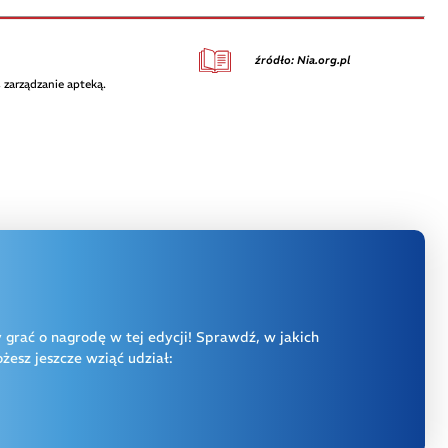
źródło: Nia.org.pl
 zarządzanie apteką.
y grać o nagrodę w tej edycji! Sprawdź, w jakich
esz jeszcze wziąć udział: