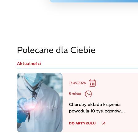
Polecane dla Ciebie
Aktualności
17.05.2024
5 minut
Choroby układu krążenia
powodują 10 tys. zgonów
dziennie w europejskim regionie
DO ARTYKUŁU
WHO