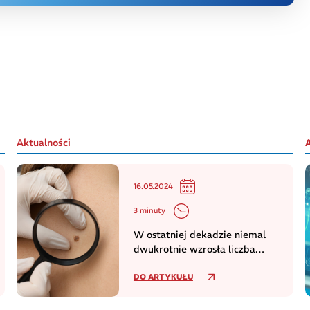
Aktualności
16.05.2024
3 minuty
W ostatniej dekadzie niemal
dwukrotnie wzrosła liczba
zachorowań na czerniaka
DO ARTYKUŁU