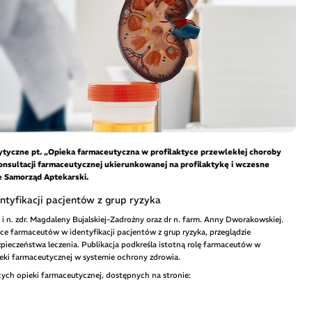
yczne pt. „Opieka farmaceutyczna w profilaktyce przewlekłej choroby
nsultacji farmaceutycznej ukierunkowanej na profilaktykę i wczesne
e Samorząd Aptekarski.
tyfikacji pacjentów z grup ryzyka
 i n. zdr. Magdaleny Bujalskiej-Zadrożny oraz dr n. farm. Anny Dworakowskiej.
e farmaceutów w identyfikacji pacjentów z grup ryzyka, przeglądzie
zpieczeństwa leczenia. Publikacja podkreśla istotną rolę farmaceutów w
ieki farmaceutycznej w systemie ochrony zdrowia.
ch opieki farmaceutycznej, dostępnych na stronie: