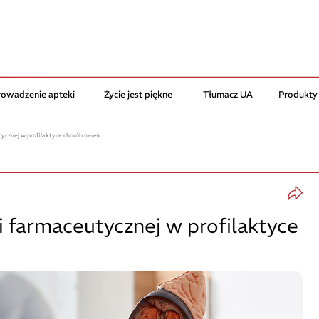
rowadzenie apteki
Życie jest piękne
Tłumacz UA
Produkty
cznej w profilaktyce chorób nerek
 farmaceutycznej w profilaktyce