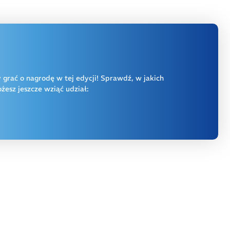
y grać o nagrodę w tej edycji! Sprawdź, w jakich
esz jeszcze wziąć udział: