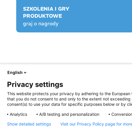
SZKOLENIA I GRY
PRODUKTOWE
graj o nagrody
English
FARMACJA PRAKTYCZNA
FARMACJA PLAY
Privacy settings
O nas
O Farmacji Play
Aktualności
Logowanie/rejestracja
This website protects your privacy by adhering to the European 
Prawo
Graj o nagrody!
that you do not consent to and only to the extent not exceeding 
Opieka farmaceutyczna
Rankingi
consent(s) to use your data for specific purposes below or by clic
Prowadzenie apteki
Szkolenia certyfikowa
Życie jest piękne
Praktyka Apteczna
Analytics
A/B testing and personalization
Conversion
Archiwum e-wydań
Przydatne linki
Show detailed settings
Visit our Privacy Policy page for mor