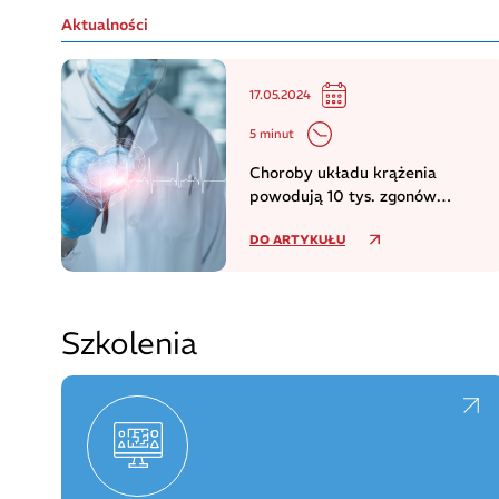
Aktualności
17.05.2024
5 minut
Choroby układu krążenia
powodują 10 tys. zgonów
dziennie w europejskim regionie
DO ARTYKUŁU
WHO
Szkolenia