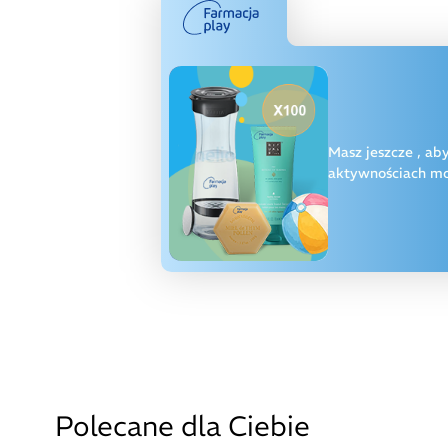
Masz jeszcze
, ab
aktywnościach moż
Polecane dla Ciebie