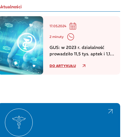
Aktualności
17.05.2024
2 minuty
GUS: w 2023 r. działalność
prowadziło 11,5 tys. aptek i 1,1
tys. punktów aptecznych
DO ARTYKUŁU