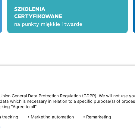
SZKOLENIA
CERTYFIKOWANE
na punkty miękkie i twarde
OGÓLNE
PROD
Polityka cookies
Polityka prywatności
Union General Data Protection Regulation (GDPR). We will not use yo
Regulamin serwisu
data which is necessary in relation to a specific purpose(s) of proce
Regulamin konkursu Farmacja Play
king "Agree to all".
ne
Regulamin konkursu Lakcid Entero
Regulamin konkursu Acard
 tracking
Marketing automation
Remarketing
Regulamin konkursu Biotebal
Regulamin konkursu Asmenol
e
Kontakt