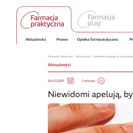
Aktualności
Prawo
Opieka farmaceutyczna
P
Farmacja Praktyczna
Aktualności
Niewidomi apelują, by nie zakleja
Aktualności
1 minuta
04.01.2011
Niewidomi apelują, by 