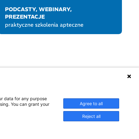
PODCASTY, WEBINARY,
PREZENTACJE
praktyczne szkolenia apteczne
UKTY POLPHARMY
SOCIAL MEDIA
ur data for any purpose
Agree to all
ssing. You can grant your
Reject all