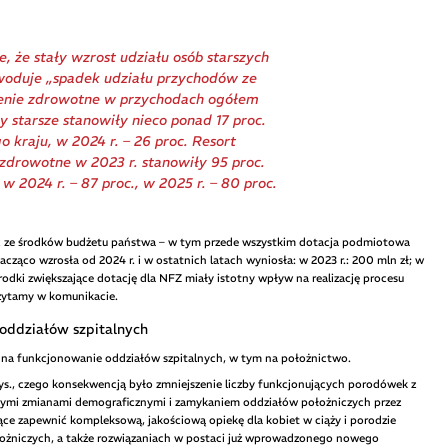
, że stały wzrost udziału osób starszych
owoduje „spadek udziału przychodów ze
zenie zdrowotne w przychodach ogółem
 starsze stanowiły nieco ponad 17 proc.
 kraju, w 2024 r. – 26 proc. Resort
 zdrowotne w 2023 r. stanowiły 95 proc.
w 2024 r. – 87 proc., w 2025 r. – 80 proc.
ć ze środków budżetu państwa – w tym przede wszystkim dotacja podmiotowa
ząco wzrosła od 2024 r. i w ostatnich latach wyniosła: w 2023 r.: 200 mln zł; w
. Środki zwiększające dotację dla NFZ miały istotny wpływ na realizację procesu
czytamy w komunikacie.
oddziałów szpitalnych
a na funkcjonowanie oddziałów szpitalnych, w tym na położnictwo.
 tys., czego konsekwencją było zmniejszenie liczby funkcjonujących porodówek z
ącymi zmianami demograficznymi i zamykaniem oddziałów położniczych przez
jące zapewnić kompleksową, jakościową opiekę dla kobiet w ciąży i porodzie
łożniczych, a także rozwiązaniach w postaci już wprowadzonego nowego