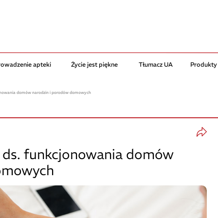
rowadzenie apteki
Życie jest piękne
Tłumacz UA
Produkty
jonowania domów narodzin i porodów domowych
 ds. funkcjonowania domów
domowych