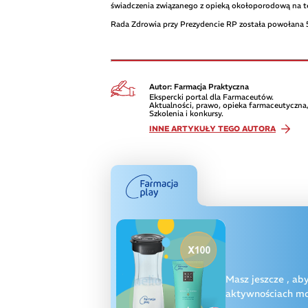
świadczenia związanego z opieką okołoporodową na t
Rada Zdrowia przy Prezydencie RP została powołana 5 
Autor: Farmacja Praktyczna
Ekspercki portal dla Farmaceutów.
Aktualności, prawo, opieka farmaceutyczna,
Szkolenia i konkursy.
INNE ARTYKUŁY TEGO AUTORA
Masz jeszcze
, ab
aktywnościach moż