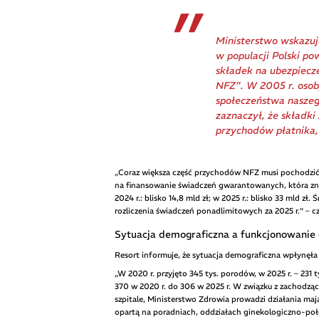
Ministerstwo wskazuje
w populacji Polski p
składek na ubezpiec
NFZ”. W 2005 r. osoby
społeczeństwa naszego
zaznaczył, że składki
przychodów płatnika, 
„Coraz większa część przychodów NFZ musi pochodzi
na finansowanie świadczeń gwarantowanych, która znac
2024 r.: blisko 14,8 mld zł; w 2025 r.: blisko 33 mld zł
rozliczenia świadczeń ponadlimitowych za 2025 r.” – 
Sytuacja demograficzna a funkcjonowanie 
Resort informuje, że sytuacja demograficzna wpłynęł
„W 2020 r. przyjęto 345 tys. porodów, w 2025 r. – 231
370 w 2020 r. do 306 w 2025 r. W związku z zachodz
szpitale, Ministerstwo Zdrowia prowadzi działania ma
opartą na poradniach, oddziałach ginekologiczno-po