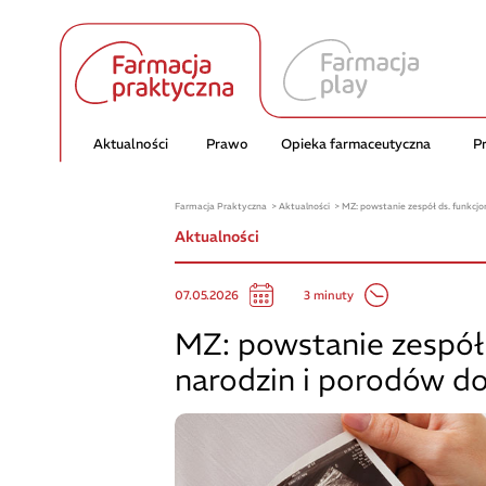
Aktualności
Prawo
Opieka farmaceutyczna
P
Farmacja Praktyczna
Aktualności
MZ: powstanie zespół ds. funkc
Aktualności
3 minuty
07.05.2026
MZ: powstanie zespół
narodzin i porodów 