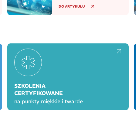
tys. punktów aptecznych
DO ARTYKUŁU
SZKOLENIA
CERTYFIKOWANE
na punkty miękkie i twarde