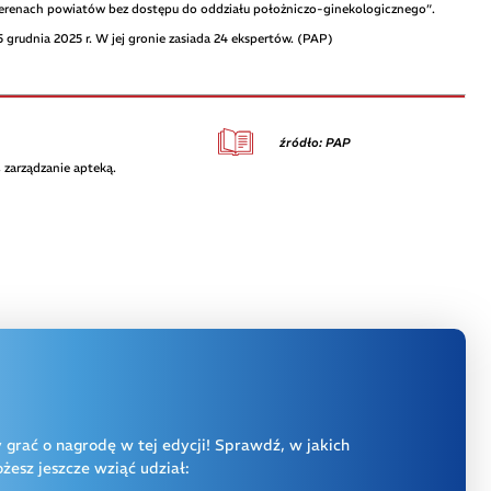
erenach powiatów bez dostępu do oddziału położniczo-ginekologicznego”.
grudnia 2025 r. W jej gronie zasiada 24 ekspertów. (PAP)
źródło: PAP
 zarządzanie apteką.
y grać o nagrodę w tej edycji! Sprawdź, w jakich
esz jeszcze wziąć udział: