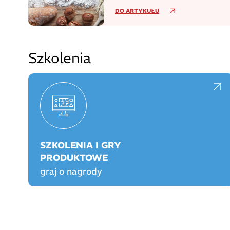
niezdiagnozowaną celiakię
DO ARTYKUŁU
Szkolenia
SZKOLENIA I GRY
PRODUKTOWE
graj o nagrody