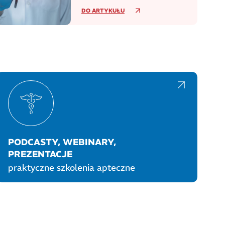
dziennie w europejskim regionie
DO ARTYKUŁU
WHO
PODCASTY, WEBINARY,
PREZENTACJE
praktyczne szkolenia apteczne