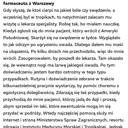
farmaceuta z Warszawy
Gdy słyszę, że ktoś cierpi na jakieś bóle czy swędzenie, a
wcześniej był w tropikach, to natychmiast zalecam mu
wizytę u lekarza specjalisty. Robię tak, bo miałem nauczkę.
Kiedyś zgłosił się do mnie pacjent, który wrócił z Ameryki
Południowej. Skarżył się na swędzenie w łydce. Wyglądało
to jak odczyn po ugryzieniu owada. Dlatego dałem mu maść
na ukąszenia. Po kilku dniach nie przechodziło, więc do mnie
wrócił. Zasugerowałem, by poszedł do lekarza. Tam okazało
się, że wewnątrz nogi ma larwę jakiegoś owada. Po tym
doświadczeniu jestem bardzo ostrożny w tego typu
przypadkach. Rutyna i doświadczenie zebrane w trakcie
kilkunastoletniej pracynie wystarczy, by pomóc choremu z
egzotyczną dolegliwością. Zdarzają się też przypadki, kiedy
przychodzą do mnie pacjenci, którzy jadą do Azji i proszą,
abym sprzedał im leki, które ewentualnie mogą im się
przydać w podróży. Wtedy najczęściej pomocą służy mi
Internet i strona Ministerstwa Spraw Zagranicznych, resortu
zdrowia i Instytutu Medycyny Morskiej i Tropikalnej. Jednak