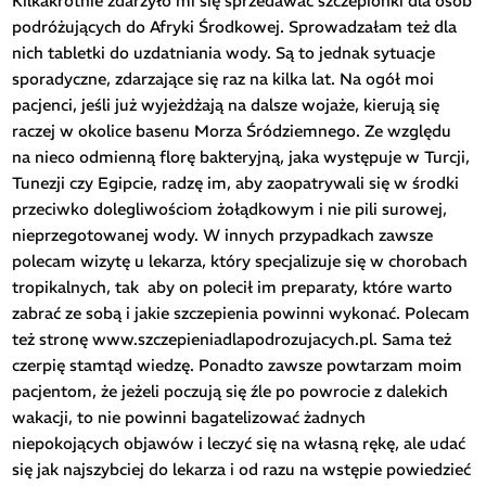
Kilkakrotnie zdarzyło mi się sprzedawać szczepionki dla osób
podróżujących do Afryki Środkowej. Sprowadzałam też dla
nich tabletki do uzdatniania wody. Są to jednak sytuacje
sporadyczne, zdarzające się raz na kilka lat. Na ogół moi
pacjenci, jeśli już wyjeżdżają na dalsze wojaże, kierują się
raczej w okolice basenu Morza Śródziemnego. Ze względu
na nieco odmienną florę bakteryjną, jaka występuje w Turcji,
Tunezji czy Egipcie, radzę im, aby zaopatrywali się w środki
przeciwko dolegliwościom żołądkowym i nie pili surowej,
nieprzegotowanej wody. W innych przypadkach zawsze
polecam wizytę u lekarza, który specjalizuje się w chorobach
tropikalnych, tak aby on polecił im preparaty, które warto
zabrać ze sobą i jakie szczepienia powinni wykonać. Polecam
też stronę www.szczepieniadlapodrozujacych.pl. Sama też
czerpię stamtąd wiedzę. Ponadto zawsze powtarzam moim
pacjentom, że jeżeli poczują się źle po powrocie z dalekich
wakacji, to nie powinni bagatelizować żadnych
niepokojących objawów i leczyć się na własną rękę, ale udać
się jak najszybciej do lekarza i od razu na wstępie powiedzieć