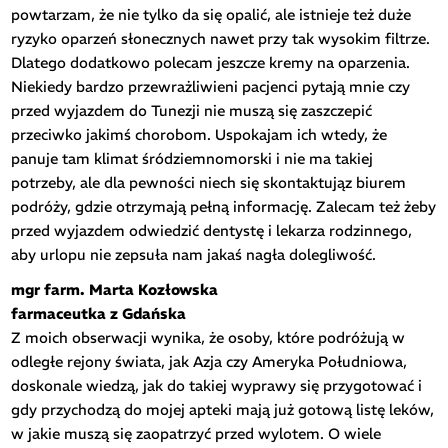
powtarzam, że nie tylko da się opalić, ale istnieje też duże
ryzyko oparzeń słonecznych nawet przy tak wysokim filtrze.
Dlatego dodatkowo polecam jeszcze kremy na oparzenia.
Niekiedy bardzo przewrażliwieni pacjenci pytają mnie czy
przed wyjazdem do Tunezji nie muszą się zaszczepić
przeciwko jakimś chorobom. Uspokajam ich wtedy, że
panuje tam klimat śródziemnomorski i nie ma takiej
potrzeby, ale dla pewności niech się skontaktująz biurem
podróży, gdzie otrzymają pełną informację. Zalecam też żeby
przed wyjazdem odwiedzić dentystę i lekarza rodzinnego,
aby urlopu nie zepsuła nam jakaś nagła dolegliwość.
mgr farm. Marta Kozłowska
farmaceutka z Gdańska
Z moich obserwacji wynika, że osoby, które podróżują w
odległe rejony świata, jak Azja czy Ameryka Południowa,
doskonale wiedzą, jak do takiej wyprawy się przygotować i
gdy przychodzą do mojej apteki mają już gotową listę leków,
w jakie muszą się zaopatrzyć przed wylotem. O wiele