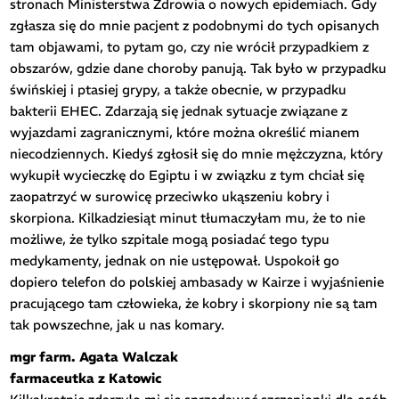
stronach Ministerstwa Zdrowia o nowych epidemiach. Gdy
zgłasza się do mnie pacjent z podobnymi do tych opisanych
tam objawami, to pytam go, czy nie wrócił przypadkiem z
obszarów, gdzie dane choroby panują. Tak było w przypadku
świńskiej i ptasiej grypy, a także obecnie, w przypadku
bakterii EHEC. Zdarzają się jednak sytuacje związane z
wyjazdami zagranicznymi, które można określić mianem
niecodziennych. Kiedyś zgłosił się do mnie mężczyzna, który
wykupił wycieczkę do Egiptu i w związku z tym chciał się
zaopatrzyć w surowicę przeciwko ukąszeniu kobry i
skorpiona. Kilkadziesiąt minut tłumaczyłam mu, że to nie
możliwe, że tylko szpitale mogą posiadać tego typu
medykamenty, jednak on nie ustępował. Uspokoił go
dopiero telefon do polskiej ambasady w Kairze i wyjaśnienie
pracującego tam człowieka, że kobry i skorpiony nie są tam
tak powszechne, jak u nas komary.
mgr farm. Agata Walczak
farmaceutka z Katowic