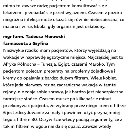
mimo to zawsze radzę pacjentom konsultować się z
lekarzem i przebadać się przed wyjazdem. Czasem z pozoru
niegroźna infekcja może okazać się równie niebezpieczna, co
malaria i wirus Ebola, gdy organizm jest osłabiony.
mgr farm. Tadeusz Morawski
farmaceuta z Gryfina
Niezwykle rzadko mam pacjentów, którzy wyjeżdżają na
wakacje w naprawdę egzotyczne miejsca. Najczęściej jest to
Afryka Północna – Tunezja, Egipt, czasami Maroko. Tym
pacjentom polecam preparaty na problemy żołądkowe i
kremy do opalania z bardzo dużym filtrem. Wiele kobiet,
które jadą pierwszy raz na zagraniczne wakacje w tamte
rejony, nie zdaje sobie sprawy, jak bardzo jest niebezpieczne
tamtejsze słońce. Czasem muszę po kilkanaście minut
przekonywać pacjenta, że wybrany przez niego krem o filtrze
6 jest zdecydowanie za mały i powinien użyć przynajmniej
tego z filtrem 30. Oczywiście wtedy padają argumenty, że z
takim filtrem w ogóle nie da się opalić. Zawsze wtedy