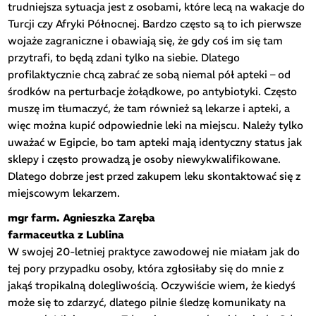
trudniejsza sytuacja jest z osobami, które lecą na wakacje do
Turcji czy Afryki Północnej. Bardzo często są to ich pierwsze
wojaże zagraniczne i obawiają się, że gdy coś im się tam
przytrafi, to będą zdani tylko na siebie. Dlatego
profilaktycznie chcą zabrać ze sobą niemal pół apteki – od
środków na perturbacje żołądkowe, po antybiotyki. Często
muszę im tłumaczyć, że tam również są lekarze i apteki, a
więc można kupić odpowiednie leki na miejscu. Należy tylko
uważać w Egipcie, bo tam apteki mają identyczny status jak
sklepy i często prowadzą je osoby niewykwalifikowane.
Dlatego dobrze jest przed zakupem leku skontaktować się z
miejscowym lekarzem.
mgr farm. Agnieszka Zaręba
farmaceutka z Lublina
W swojej 20-letniej praktyce zawodowej nie miałam jak do
tej pory przypadku osoby, która zgłosiłaby się do mnie z
jakąś tropikalną dolegliwością. Oczywiście wiem, że kiedyś
może się to zdarzyć, dlatego pilnie śledzę komunikaty na