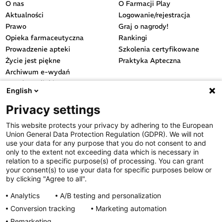
O nas
O Farmacji Play
Aktualności
Logowanie/rejestracja
Prawo
Graj o nagrody!
Opieka farmaceutyczna
Rankingi
Prowadzenie apteki
Szkolenia certyfikowane
Życie jest piękne
Praktyka Apteczna
Archiwum e-wydań
Przydatne linki
English
OGÓLNE
Privacy settings
Polityka cookies
This website protects your privacy by adhering to the European
Polityka prywatności
Union General Data Protection Regulation (GDPR). We will not
Regulamin serwisu
use your data for any purpose that you do not consent to and
only to the extent not exceeding data which is necessary in
Regulamin konkursu
relation to a specific purpose(s) of processing. You can grant
Farmacja Play
your consent(s) to use your data for specific purposes below or
Regulamin konkursu Lakcid
by clicking "Agree to all".
Entero
Analytics
A/B testing and personalization
Regulamin konkursu Acard
Conversion tracking
Marketing automation
Regulamin konkursu Biotebal
Remarketing