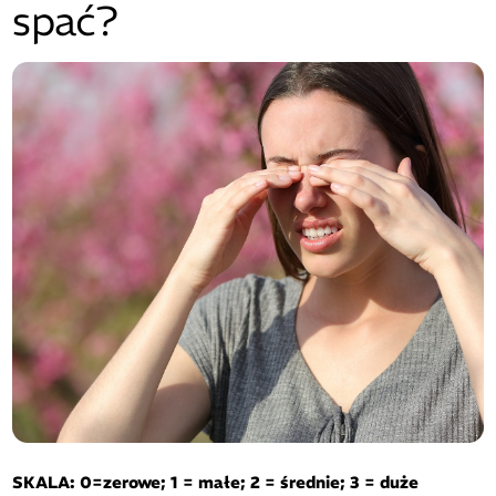
spać?
SKALA: 0=zerowe; 1 = małe; 2 = średnie; 3 = duże