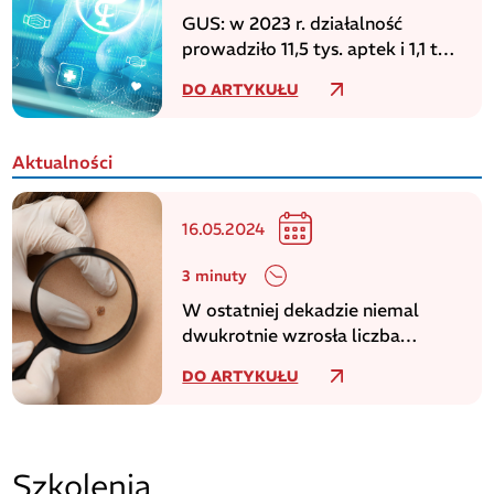
GUS: w 2023 r. działalność
prowadziło 11,5 tys. aptek i 1,1 tys.
punktów aptecznych
DO ARTYKUŁU
Aktualności
16.05.2024
3 minuty
W ostatniej dekadzie niemal
dwukrotnie wzrosła liczba
zachorowań na czerniaka
DO ARTYKUŁU
Szkolenia