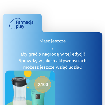
Masz jeszcze
,
aby grać o nagrodę w tej edycji!
Sprawdź, w jakich aktywnościach
możesz jeszcze wziąć udział: