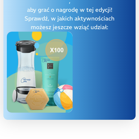
,
aby grać o nagrodę w tej edycji!
Sprawdź, w jakich aktywnościach
możesz jeszcze wziąć udział: