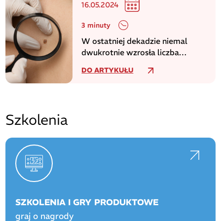
16.05.2024
3 minuty
W ostatniej dekadzie niemal
dwukrotnie wzrosła liczba
zachorowań na czerniaka
DO ARTYKUŁU
Szkolenia
SZKOLENIA I GRY PRODUKTOWE
graj o nagrody