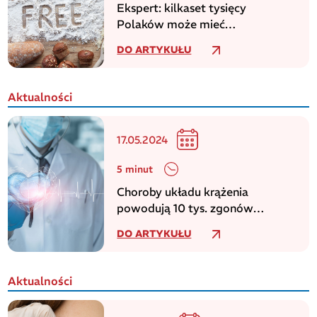
Ekspert: kilkaset tysięcy
Polaków może mieć
niezdiagnozowaną celiakię
DO ARTYKUŁU
Aktualności
17.05.2024
5 minut
Choroby układu krążenia
powodują 10 tys. zgonów
dziennie w europejskim regionie
DO ARTYKUŁU
WHO
Aktualności