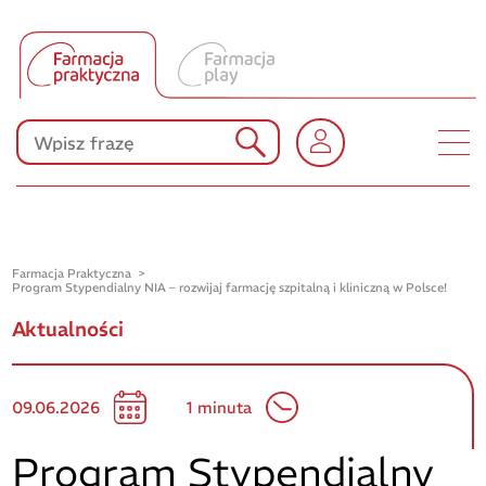
Tłumacz UA
Produkty Polpharmy
KONKURSY
Farmacja Praktyczna
Program Stypendialny NIA – rozwijaj farmację szpitalną i kliniczną w Polsce!
Aktualności
09.06.2026
1 minuta
Program Stypendialny