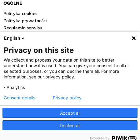
OGÓLNE
Polityka cookies
Polityka prywatności
Regulamin serwisu
Regulamin konkursu
English
Farmacja Play
Privacy on this site
Regulamin konkursu Lakcid
Entero
We collect and process your data on this site to better
Regulamin konkursu Acard
understand how it is used. You can give your consent to all or
Regulamin konkursu Biotebal
selected purposes, or you can decline them all. For more
information, see our privacy policy.
Regulamin konkursu Asmenol
Kontakt
Analytics
Consent details
Privacy policy
PRODUKTY POLPHARMY
SOCIAL MEDIA
Accept all
Decline all
POPRZEDNI ARTYKUŁ
NASTĘPNY ARTYKUŁ
Powered by