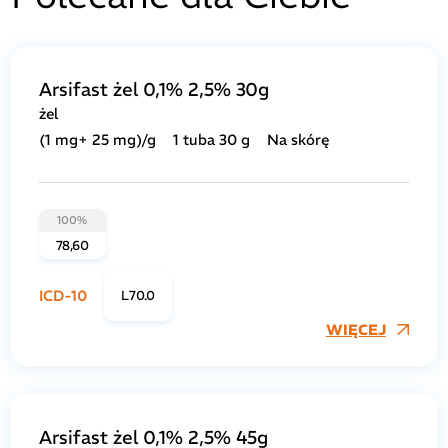
Arsifast żel 0,1% 2,5% 30g
żel
(1 mg+ 25 mg)/g
1 tuba 30 g
Na skórę
100%
78,60
ICD-10
L70.0
WIĘCEJ
Arsifast żel 0,1% 2,5% 45g