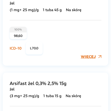
żel
(1 mg+ 25 mg)/g
1 tuba 45 g
Na skórę
100%
98,60
ICD-10
L70.0
WIĘCEJ
Arsifast żel 0,3% 2,5% 15g
żel
(3 mg+ 25 mg)/g
1 tuba 15 g
Na skórę