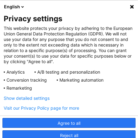
Przydatne linki
English
OGÓLNE
Privacy settings
Polityka cookies
This website protects your privacy by adhering to the European
Polityka prywatności
Union General Data Protection Regulation (GDPR). We will not
Regulamin serwisu
use your data for any purpose that you do not consent to and
only to the extent not exceeding data which is necessary in
Regulamin konkursu
relation to a specific purpose(s) of processing. You can grant
Farmacja Play
your consent(s) to use your data for specific purposes below or
Regulamin konkursu Lakcid
by clicking "Agree to all".
Entero
Analytics
A/B testing and personalization
Regulamin konkursu Acard
Conversion tracking
Marketing automation
Regulamin konkursu Biotebal
Remarketing
Regulamin konkursu Asmenol
Kontakt
Show detailed settings
Visit our Privacy Policy page for more
PRODUKTY POLPHARMY
SOCIAL MEDIA
Agree to all
Reject all