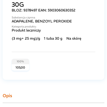
30G
BLOZ:
9378497
EAN:
5903060630352
Substancja czynna
ADAPALENE, BENZOYL PEROXIDE
Kategoria produktu
Produkt leczniczy
(3 mg+ 25 mg)/g
1 tuba 30 g
Na skórę
100%
105,00
Opis