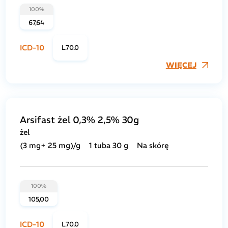
100%
67,64
ICD-10
L70.0
WIĘCEJ
Arsifast żel 0,3% 2,5% 30g
żel
(3 mg+ 25 mg)/g
1 tuba 30 g
Na skórę
100%
105,00
ICD-10
L70.0