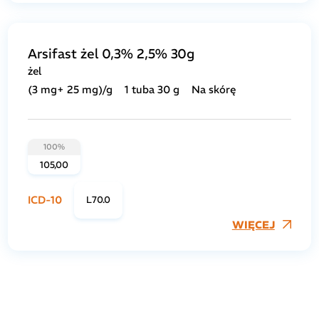
Arsifast żel 0,3% 2,5% 30g
żel
(3 mg+ 25 mg)/g
1 tuba 30 g
Na skórę
100%
105,00
ICD-10
L70.0
WIĘCEJ