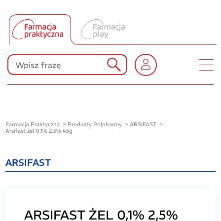
Tłumacz UA
Produkty Polpharmy
KONKURSY
Farmacja Praktyczna
Produkty Polpharmy
ARSIFAST
Arsifast żel 0,1% 2,5% 45g
ARSIFAST
ARSIFAST ŻEL 0,1% 2,5%