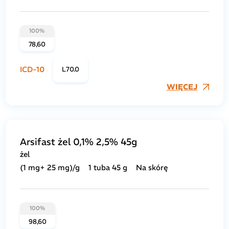
100%
78,60
ICD-10
L70.0
WIĘCEJ
Arsifast żel 0,1% 2,5% 45g
żel
(1 mg+ 25 mg)/g
1 tuba 45 g
Na skórę
100%
98,60