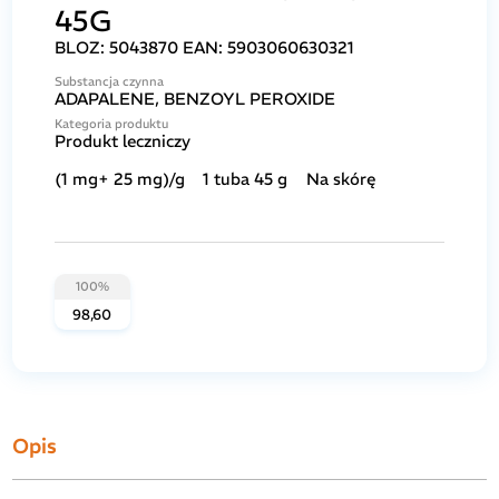
45G
BLOZ:
5043870
EAN:
5903060630321
Substancja czynna
ADAPALENE, BENZOYL PEROXIDE
Kategoria produktu
Produkt leczniczy
(1 mg+ 25 mg)/g
1 tuba 45 g
Na skórę
100%
98,60
Opis