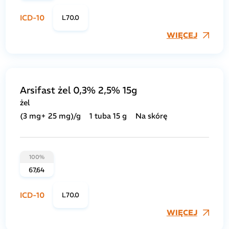
ICD-10
L70.0
WIĘCEJ
Arsifast żel 0,3% 2,5% 15g
żel
(3 mg+ 25 mg)/g
1 tuba 15 g
Na skórę
100%
67,64
ICD-10
L70.0
WIĘCEJ