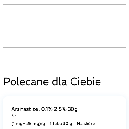
Polecane dla Ciebie
Arsifast żel 0,1% 2,5% 30g
żel
(1 mg+ 25 mg)/g
1 tuba 30 g
Na skórę