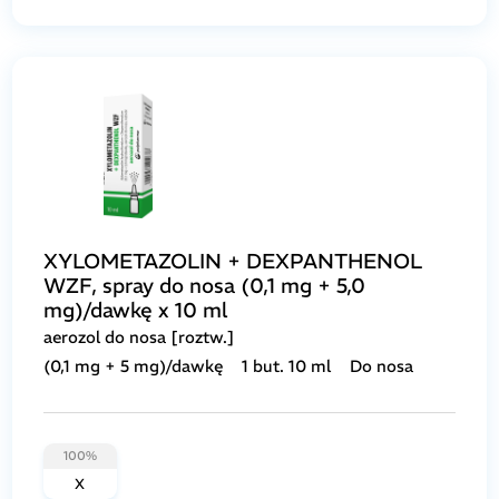
XYLOMETAZOLIN + DEXPANTHENOL
WZF, spray do nosa (0,1 mg + 5,0
mg)/dawkę x 10 ml
aerozol do nosa [roztw.]
(0,1 mg + 5 mg)/dawkę
1 but. 10 ml
Do nosa
100%
X