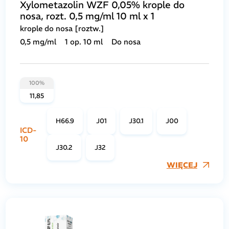
Xylometazolin WZF 0,05% krople do
nosa, rozt. 0,5 mg/ml 10 ml x 1
krople do nosa [roztw.]
0,5 mg/ml
1 op. 10 ml
Do nosa
100%
11,85
H66.9
J01
J30.1
J00
ICD-
10
J30.2
J32
WIĘCEJ