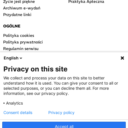
Życie jest piękne
Praktyka Apteczna
Archiwum e-wydań
Przydatne linki
OGÓLNE
Polityka cookies
Polityka prywatności
Regulamin serwisu
Regulamin konkursu
English
Farmacja Play
Privacy on this site
Regulamin konkursu Lakcid
Entero
We collect and process your data on this site to better
Regulamin konkursu Acard
understand how it is used. You can give your consent to all or
Regulamin konkursu Biotebal
selected purposes, or you can decline them all. For more
information, see our privacy policy.
Regulamin konkursu Asmenol
Kontakt
Analytics
Consent details
Privacy policy
PRODUKTY POLPHARMY
SOCIAL MEDIA
Accept all