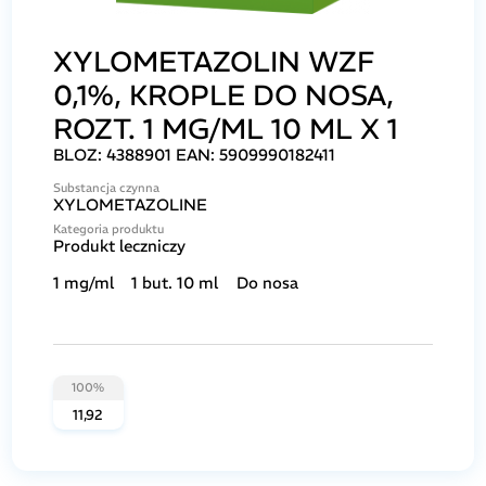
XYLOMETAZOLIN WZF
0,1%, KROPLE DO NOSA,
ROZT. 1 MG/ML 10 ML X 1
BLOZ:
4388901
EAN:
5909990182411
Substancja czynna
XYLOMETAZOLINE
Kategoria produktu
Produkt leczniczy
1 mg/ml
1 but. 10 ml
Do nosa
100%
11,92