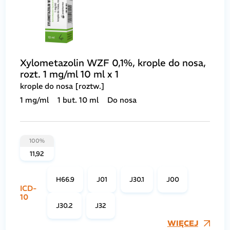
Xylometazolin WZF 0,1%, krople do nosa,
rozt. 1 mg/ml 10 ml x 1
krople do nosa [roztw.]
1 mg/ml
1 but. 10 ml
Do nosa
100%
11,92
H66.9
J01
J30.1
J00
ICD-
10
J30.2
J32
WIĘCEJ