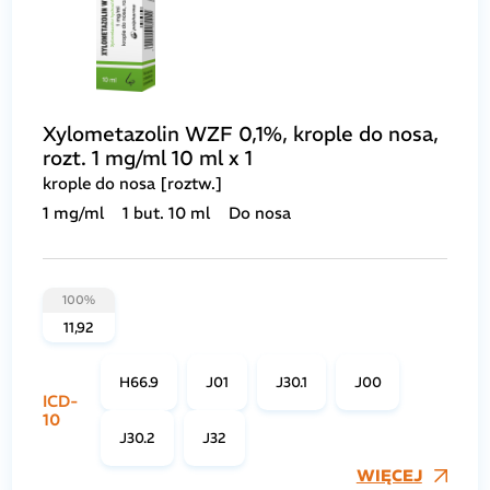
Xylometazolin WZF 0,1%, krople do nosa,
rozt. 1 mg/ml 10 ml x 1
krople do nosa [roztw.]
1 mg/ml
1 but. 10 ml
Do nosa
100%
11,92
H66.9
J01
J30.1
J00
ICD-
10
J30.2
J32
WIĘCEJ