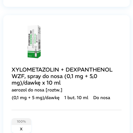
XYLOMETAZOLIN + DEXPANTHENOL
WZF, spray do nosa (0,1 mg + 5,0
mg)/dawkę x 10 ml
aerozol do nosa [roztw.]
(0,1 mg + 5 mg)/dawkę
1 but. 10 ml
Do nosa
100%
X