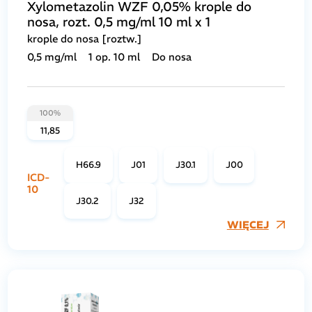
Xylometazolin WZF 0,05% krople do
nosa, rozt. 0,5 mg/ml 10 ml x 1
krople do nosa [roztw.]
0,5 mg/ml
1 op. 10 ml
Do nosa
100%
11,85
H66.9
J01
J30.1
J00
ICD-
10
J30.2
J32
WIĘCEJ