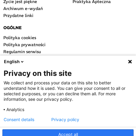
Życie jest piękne
Praktyka Apteczna
Archiwum e-wydań
Przydatne linki
OGÓLNE
Polityka cookies
Polityka prywatności
Regulamin serwisu
Regulamin konkursu
English
Farmacja Play
Privacy on this site
Regulamin konkursu Lakcid
Entero
We collect and process your data on this site to better
Regulamin konkursu Acard
understand how it is used. You can give your consent to all or
Regulamin konkursu Biotebal
selected purposes, or you can decline them all. For more
information, see our privacy policy.
Regulamin konkursu Asmenol
Kontakt
Analytics
Consent details
Privacy policy
PRODUKTY POLPHARMY
SOCIAL MEDIA
Accept all