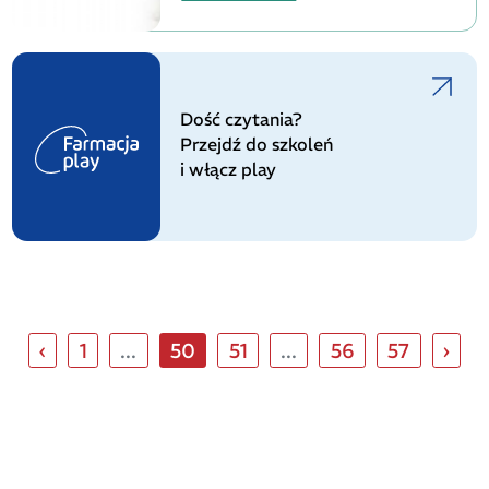
Dość czytania?
Przejdź do szkoleń
i włącz play
‹
1
...
50
51
...
56
57
›