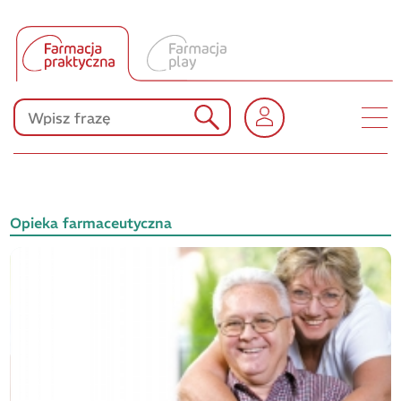
Tłumacz UA
Produkty Polpharmy
KONKURSY
Opieka farmaceutyczna