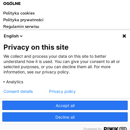
OGÓLNE
Polityka cookies
Polityka prywatności
Regulamin serwisu
Regulamin konkursu
English
Farmacja Play
Privacy on this site
Regulamin konkursu Lakcid
Entero
We collect and process your data on this site to better
Regulamin konkursu Acard
understand how it is used. You can give your consent to all or
Regulamin konkursu Biotebal
selected purposes, or you can decline them all. For more
information, see our privacy policy.
Regulamin konkursu Asmenol
Kontakt
Analytics
Consent details
Privacy policy
PRODUKTY POLPHARMY
SOCIAL MEDIA
Accept all
Decline all
Powered by