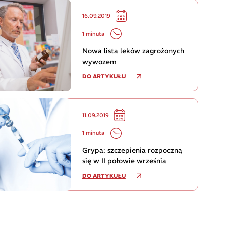
16.09.2019
1 minuta
Nowa lista leków zagrożonych
wywozem
DO ARTYKUŁU
11.09.2019
1 minuta
Grypa: szczepienia rozpoczną
się w II połowie września
DO ARTYKUŁU