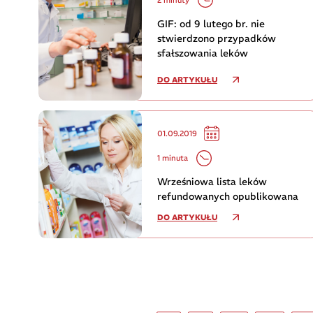
GIF: od 9 lutego br. nie
stwierdzono przypadków
sfałszowania leków
DO ARTYKUŁU
01.09.2019
1 minuta
Wrześniowa lista leków
refundowanych opublikowana
DO ARTYKUŁU