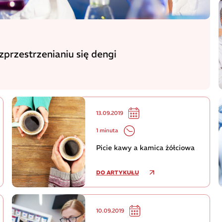
zprzestrzenianiu się dengi
13.09.2019
1 minuta
Picie kawy a kamica żółciowa
DO ARTYKUŁU
10.09.2019