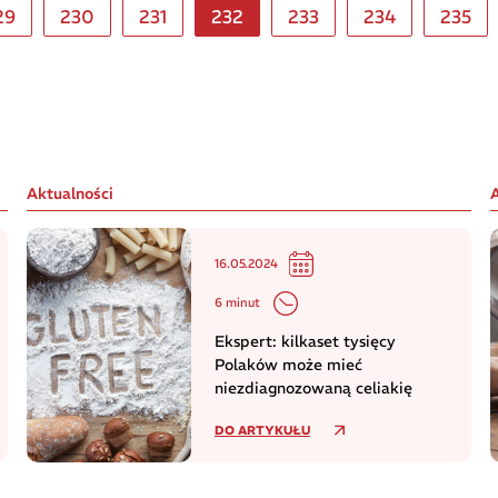
29
230
231
232
233
234
235
Aktualności
16.05.2024
6 minut
Ekspert: kilkaset tysięcy
Polaków może mieć
niezdiagnozowaną celiakię
DO ARTYKUŁU