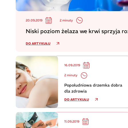
2 minuty
20.09.2019
Niski poziom żelaza we krwi sprzyja ro
DO ARTYKUŁU
16.09.2019
2 minuty
Popołudniowa drzemka dobra
dla zdrowia
DO ARTYKUŁU
11.09.2019