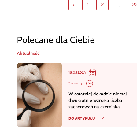
‹
1
2
...
2
Polecane dla Ciebie
Aktualności
16.05.2024
3 minuty
W ostatniej dekadzie niemal
dwukrotnie wzrosła liczba
zachorowań na czerniaka
DO ARTYKUŁU