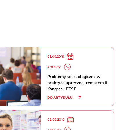
05.09.2019
3 minuty
Problemy seksuologiczne w
praktyce aptecznej tematem III
Kongresu PTSF
DO ARTYKUŁU
02.09.2019
2 minuty