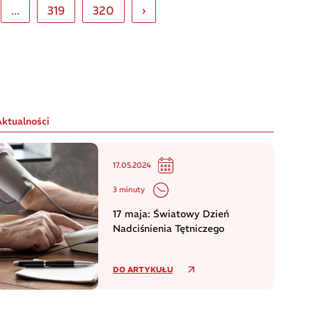
...
319
320
›
Aktualności
17.05.2024
3 minuty
17 maja: Światowy Dzień
Nadciśnienia Tętniczego
DO ARTYKUŁU