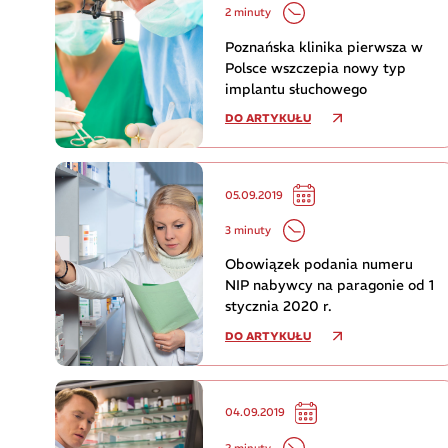
2 minuty
Poznańska klinika pierwsza w
Polsce wszczepia nowy typ
implantu słuchowego
DO ARTYKUŁU
05.09.2019
3 minuty
Obowiązek podania numeru
NIP nabywcy na paragonie od 1
stycznia 2020 r.
DO ARTYKUŁU
04.09.2019
2 minuty