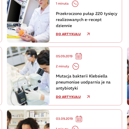
1 minuta
Przekroczono pułap 220 tysięcy
realizowanych e-recept
dziennie
DO ARTYKUŁU
05.09.2019
2 minuty
Mutacja bakterii Klebsiella
pneumoniae uodparnia je na
antybiotyki
DO ARTYKUŁU
03.09.2019
1 minuta