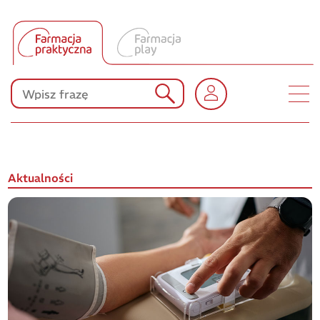
Tłumacz UA
Produkty Polpharmy
KONKURSY
Aktualności