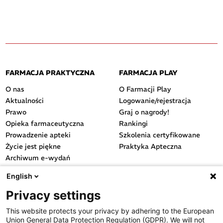
FARMACJA PRAKTYCZNA
FARMACJA PLAY
O nas
O Farmacji Play
Aktualności
Logowanie/rejestracja
Prawo
Graj o nagrody!
Opieka farmaceutyczna
Rankingi
Prowadzenie apteki
Szkolenia certyfikowane
Życie jest piękne
Praktyka Apteczna
Archiwum e-wydań
Przydatne linki
English
OGÓLNE
Privacy settings
Polityka cookies
This website protects your privacy by adhering to the European
Polityka prywatności
Union General Data Protection Regulation (GDPR). We will not