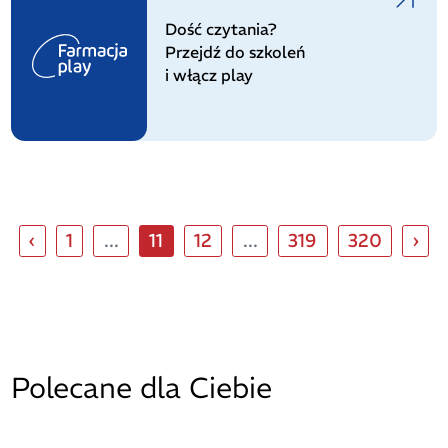
Dość czytania?
Przejdź do szkoleń
i włącz play
‹
1
...
11
12
...
319
320
›
Polecane dla Ciebie