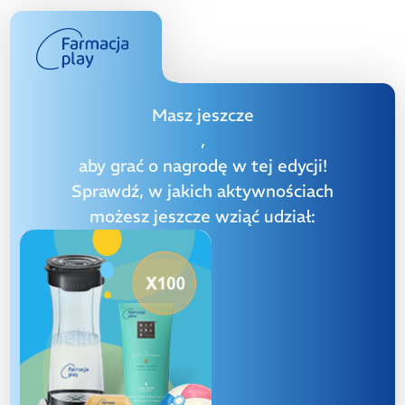
Masz jeszcze
,
aby grać o nagrodę w tej edycji!
Sprawdź, w jakich aktywnościach
możesz jeszcze wziąć udział: