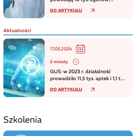
dziennie w europejskim regionie
DO ARTYKUŁU
WHO
Aktualności
17.05.2024
2 minuty
GUS: w 2023 r. działalność
prowadziło 11,5 tys. aptek i 1,1 tys.
punktów aptecznych
DO ARTYKUŁU
Szkolenia