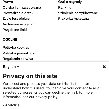
Prawo
Graj o nagrody!
Opieka farmaceutyczna
Rankingi
Prowadzenie apteki
Szkolenia certyfikowane
Życie jest piękne
Praktyka Apteczna
Archiwum e-wydań
Przydatne linki
OGÓLNE
Polityka cookies
Polityka prywatności
Regulamin serwisu
Regulamin konkursu
English
Farmacja Play
Privacy on this site
Regulamin konkursu Lakcid
Entero
We collect and process your data on this site to better
Regulamin konkursu Acard
understand how it is used. You can give your consent to all or
Regulamin konkursu Biotebal
selected purposes, or you can decline them all. For more
information, see our privacy policy.
Regulamin konkursu Asmenol
Kontakt
Analytics