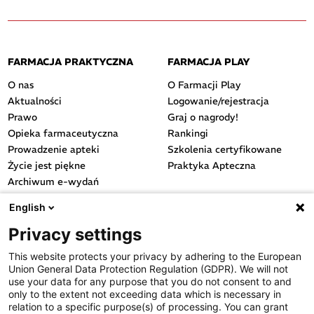
FARMACJA PRAKTYCZNA
FARMACJA PLAY
O nas
O Farmacji Play
Aktualności
Logowanie/rejestracja
Prawo
Graj o nagrody!
Opieka farmaceutyczna
Rankingi
Prowadzenie apteki
Szkolenia certyfikowane
Życie jest piękne
Praktyka Apteczna
Archiwum e-wydań
Przydatne linki
English
OGÓLNE
Privacy settings
Polityka cookies
This website protects your privacy by adhering to the European
Polityka prywatności
Union General Data Protection Regulation (GDPR). We will not
Regulamin serwisu
use your data for any purpose that you do not consent to and
only to the extent not exceeding data which is necessary in
Regulamin konkursu
relation to a specific purpose(s) of processing. You can grant
Farmacja Play