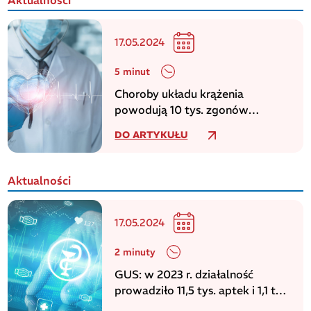
Aktualności
17.05.2024
5 minut
Choroby układu krążenia
powodują 10 tys. zgonów
dziennie w europejskim regionie
DO ARTYKUŁU
WHO
Aktualności
17.05.2024
2 minuty
GUS: w 2023 r. działalność
prowadziło 11,5 tys. aptek i 1,1 tys.
punktów aptecznych