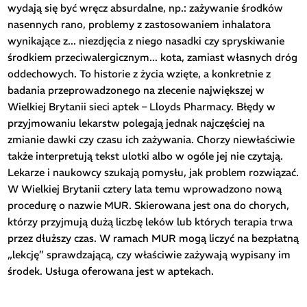
wydają się być wręcz absurdalne, np.: zażywanie środków
nasennych rano, problemy z zastosowaniem inhalatora
wynikające z... niezdjęcia z niego nasadki czy spryskiwanie
środkiem przeciwalergicznym... kota, zamiast własnych dróg
oddechowych. To historie z życia wzięte, a konkretnie z
badania przeprowadzonego na zlecenie największej w
Wielkiej Brytanii sieci aptek – Lloyds Pharmacy. Błędy w
przyjmowaniu lekarstw polegają jednak najczęściej na
zmianie dawki czy czasu ich zażywania. Chorzy niewłaściwie
także interpretują tekst ulotki albo w ogóle jej nie czytają.
Lekarze i naukowcy szukają pomysłu, jak problem rozwiązać.
W Wielkiej Brytanii cztery lata temu wprowadzono nową
procedurę o nazwie MUR. Skierowana jest ona do chorych,
którzy przyjmują dużą liczbę leków lub których terapia trwa
przez dłuższy czas. W ramach MUR mogą liczyć na bezpłatną
„lekcję” sprawdzającą, czy właściwie zażywają wypisany im
środek. Usługa oferowana jest w aptekach.