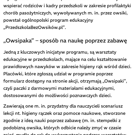
wspierać rodziców i kadry przedszkoli w zakresie profilaktyki
chorób pasożytniczych, wywoływanych m. in. przez owsiki,
powstał ogólnopolski program edukacyjny
„PrzedszkolaBezOwsików.pl”.
„Owsipaka” – sposób na naukę poprzez zabawę
Jedną z kluczowych inicjatyw programu, są warsztaty
edukacyjne w przedszkolach, mające na celu kształtowanie
prawidłowych nawyków w zakresie higieny rąk wśród dzieci.
Placówki, które zgłoszą udział w programie poprzez
formularz dostępny na stronie akcji, otrzymają „Owsipaki”,
czyli paczki z darmowymi materiałami edukacyjnymi,
dostosowanymi do możliwości poznawczych dzieci.
Zawierają one m. in. przydatny dla nauczycieli scenariusz
lekcji nt. higieny rączek oraz pomoce naukowe, stworzone
zgodnie z ideą nauki poprzez zabawę (m. in. stempelki z
podobizną owsika, których odbicie należy zmyć w czasie
zajęć, mydła do rąk do wykorzystania podczas warsztatów,