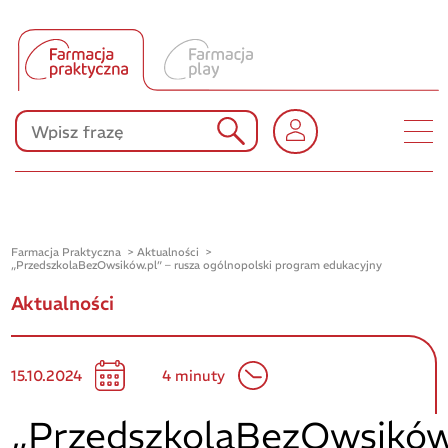
Tłumacz UA
Produkty Polpharmy
KONKURSY
Farmacja Praktyczna
Aktualności
„PrzedszkolaBezOwsików.pl” – rusza ogólnopolski program edukacyjny
Aktualności
15.10.2024
4 minuty
„PrzedszkolaBezOwsików