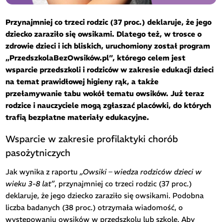
Przynajmniej co trzeci rodzic (37 proc.) deklaruje, że jego
dziecko zaraziło się owsikami. Dlatego też, w trosce o
zdrowie dzieci i ich bliskich, uruchomiony został program
„PrzedszkolaBezOwsików.pl”, którego celem jest
wsparcie przedszkoli i rodziców w zakresie edukacji dzieci
na temat prawidłowej higieny rąk, a także
przełamywanie tabu wokół tematu owsików. Już teraz
rodzice i nauczyciele mogą zgłaszać placówki, do których
trafią bezpłatne materiały edukacyjne.
Wsparcie w zakresie profilaktyki chorób
pasożytniczych
Jak wynika z raportu
„Owsiki – wiedza rodziców dzieci w
wieku 3-8 lat”
, przynajmniej co trzeci rodzic (37 proc.)
deklaruje, że jego dziecko zaraziło się owsikami. Podobna
liczba badanych (38 proc.) otrzymała wiadomość, o
występowaniu owsików w przedszkolu lub szkole. Aby