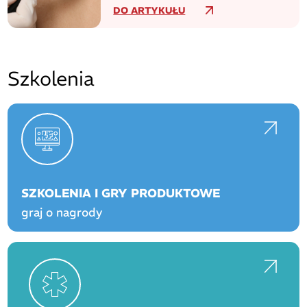
zachorowań na czerniaka
DO ARTYKUŁU
Szkolenia
SZKOLENIA I GRY PRODUKTOWE
graj o nagrody