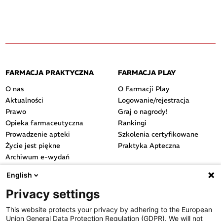
FARMACJA PRAKTYCZNA
FARMACJA PLAY
O nas
O Farmacji Play
Aktualności
Logowanie/rejestracja
Prawo
Graj o nagrody!
Opieka farmaceutyczna
Rankingi
Prowadzenie apteki
Szkolenia certyfikowane
Życie jest piękne
Praktyka Apteczna
Archiwum e-wydań
Przydatne linki
English
OGÓLNE
Privacy settings
Polityka cookies
This website protects your privacy by adhering to the European
Polityka prywatności
Union General Data Protection Regulation (GDPR). We will not