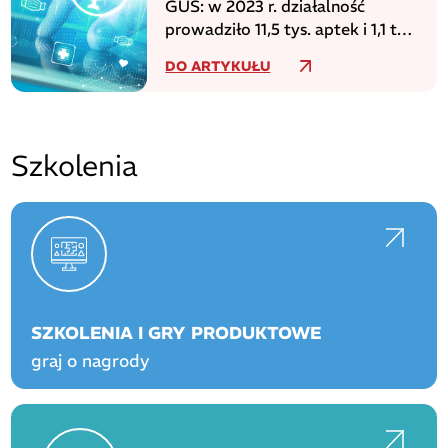
GUS: w 2023 r. działalność
prowadziło 11,5 tys. aptek i 1,1 tys.
punktów aptecznych
DO ARTYKUŁU
Szkolenia
SZKOLENIA I GRY PRODUKTOWE
graj o nagrody