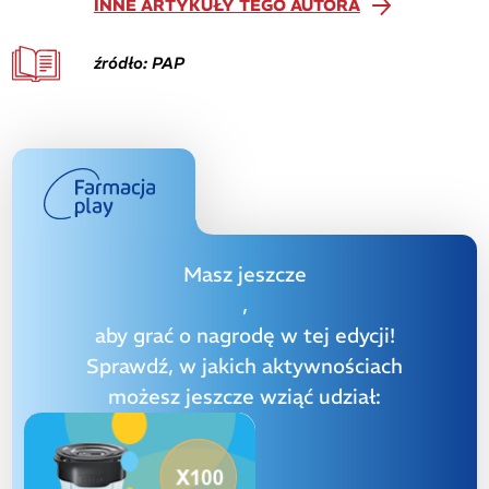
INNE ARTYKUŁY TEGO AUTORA
źródło: PAP
Masz jeszcze
,
aby grać o nagrodę w tej edycji!
Sprawdź, w jakich aktywnościach
możesz jeszcze wziąć udział: