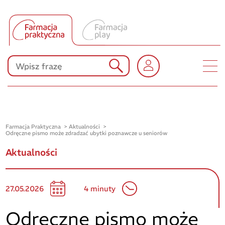
Tłumacz UA
Produkty Polpharmy
KONKURSY
Farmacja Praktyczna
Aktualności
Odręczne pismo może zdradzać ubytki poznawcze u seniorów
Aktualności
27.05.2026
4 minuty
Odręczne pismo może