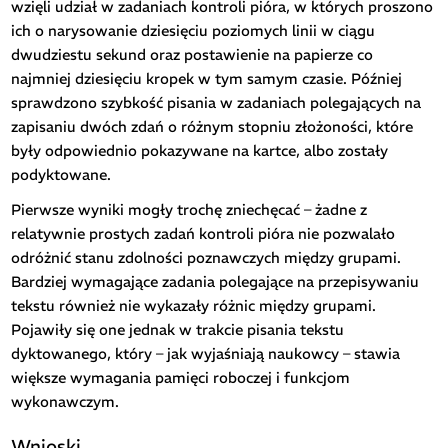
wzięli udział w zadaniach kontroli pióra, w których proszono
ich o narysowanie dziesięciu poziomych linii w ciągu
dwudziestu sekund oraz postawienie na papierze co
najmniej dziesięciu kropek w tym samym czasie. Później
sprawdzono szybkość pisania w zadaniach polegających na
zapisaniu dwóch zdań o różnym stopniu złożoności, które
były odpowiednio pokazywane na kartce, albo zostały
podyktowane.
Pierwsze wyniki mogły trochę zniechęcać – żadne z
relatywnie prostych zadań kontroli pióra nie pozwalało
odróżnić stanu zdolności poznawczych między grupami.
Bardziej wymagające zadania polegające na przepisywaniu
tekstu również nie wykazały różnic między grupami.
Pojawiły się one jednak w trakcie pisania tekstu
dyktowanego, który – jak wyjaśniają naukowcy – stawia
większe wymagania pamięci roboczej i funkcjom
wykonawczym.
Wnioski