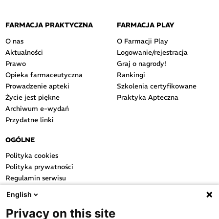
FARMACJA PRAKTYCZNA
FARMACJA PLAY
O nas
O Farmacji Play
Aktualności
Logowanie/rejestracja
Prawo
Graj o nagrody!
Opieka farmaceutyczna
Rankingi
Prowadzenie apteki
Szkolenia certyfikowane
Życie jest piękne
Praktyka Apteczna
Archiwum e-wydań
Przydatne linki
OGÓLNE
Polityka cookies
Polityka prywatności
Regulamin serwisu
Regulamin konkursu
English
Farmacja Play
Privacy on this site
Regulamin konkursu Lakcid