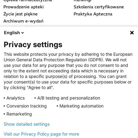
Prowadzenie apteki
Szkolenia certyfikowane
Życie jest piękne
Praktyka Apteczna
Archiwum e-wydań
Przydatne linki
English
OGÓLNE
Privacy settings
Polityka cookies
This website protects your privacy by adhering to the European
Polityka prywatności
Union General Data Protection Regulation (GDPR). We will not
Regulamin serwisu
use your data for any purpose that you do not consent to and
only to the extent not exceeding data which is necessary in
Regulamin konkursu
relation to a specific purpose(s) of processing. You can grant
Farmacja Play
your consent(s) to use your data for specific purposes below or
Regulamin konkursu Lakcid
by clicking "Agree to all".
Entero
Analytics
A/B testing and personalization
Regulamin konkursu Acard
Conversion tracking
Marketing automation
Regulamin konkursu Biotebal
Remarketing
Regulamin konkursu Asmenol
Kontakt
Show detailed settings
Visit our Privacy Policy page for more
PRODUKTY POLPHARMY