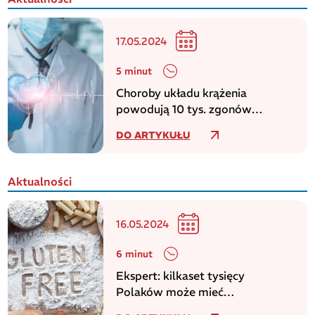
17.05.2024
5 minut
Choroby układu krążenia
powodują 10 tys. zgonów
dziennie w europejskim regionie
DO ARTYKUŁU
WHO
Aktualności
16.05.2024
6 minut
Ekspert: kilkaset tysięcy
Polaków może mieć
niezdiagnozowaną celiakię