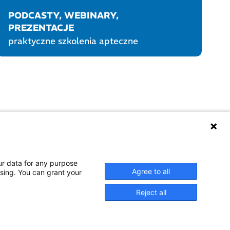
PODCASTY, WEBINARY,
PREZENTACJE
praktyczne szkolenia apteczne
UKTY POLPHARMY
SOCIAL MEDIA
ur data for any purpose
Agree to all
ssing. You can grant your
Reject all