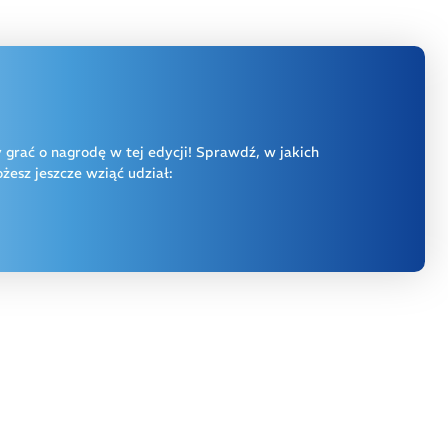
y grać o nagrodę w tej edycji! Sprawdź, w jakich
esz jeszcze wziąć udział: