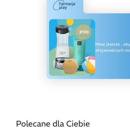
Masz jeszcze
, ab
aktywnościach moż
Polecane dla Ciebie