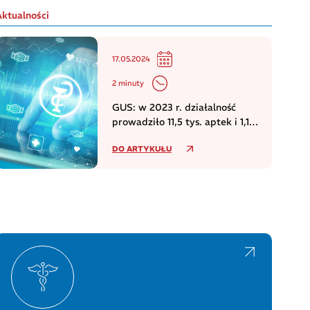
Aktualności
17.05.2024
2 minuty
GUS: w 2023 r. działalność
prowadziło 11,5 tys. aptek i 1,1
tys. punktów aptecznych
DO ARTYKUŁU