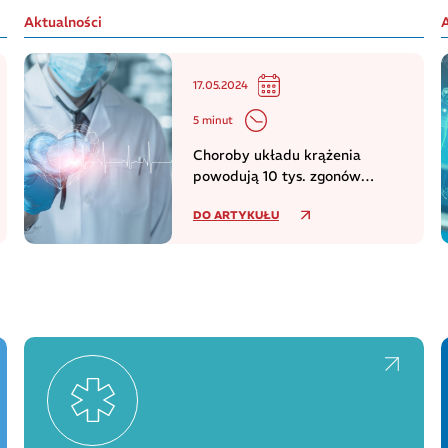
Aktualności
17.05.2024
5 minut
Choroby układu krążenia
powodują 10 tys. zgonów
dziennie w europejskim regionie
DO ARTYKUŁU
WHO