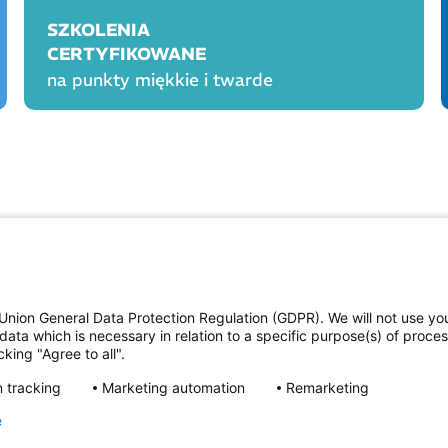
SZKOLENIA
CERTYFIKOWANE
na punkty miękkie i twarde
OGÓLNE
PROD
Polityka cookies
Polityka prywatności
Union General Data Protection Regulation (GDPR). We will not use yo
Regulamin serwisu
data which is necessary in relation to a specific purpose(s) of proce
Regulamin konkursu Farmacja Play
king "Agree to all".
ne
Regulamin konkursu Lakcid Entero
Regulamin konkursu Acard
 tracking
Marketing automation
Remarketing
Regulamin konkursu Biotebal
Regulamin konkursu Asmenol
e
Kontakt