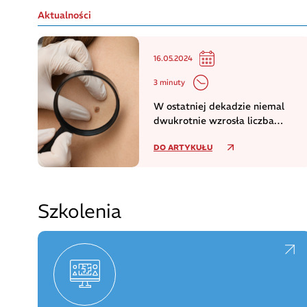
Aktualności
16.05.2024
3 minuty
W ostatniej dekadzie niemal
dwukrotnie wzrosła liczba
zachorowań na czerniaka
DO ARTYKUŁU
Szkolenia