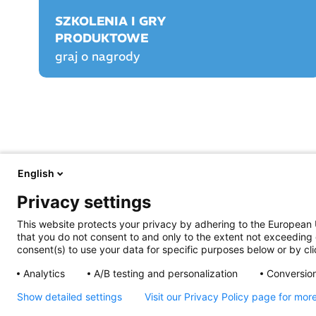
SZKOLENIA I GRY
PRODUKTOWE
graj o nagrody
English
FARMACJA PRAKTYCZNA
FARMACJA PLAY
Privacy settings
O nas
O Farmacji Play
Aktualności
Logowanie/rejestracja
This website protects your privacy by adhering to the European 
Prawo
Graj o nagrody!
that you do not consent to and only to the extent not exceeding 
Opieka farmaceutyczna
Rankingi
consent(s) to use your data for specific purposes below or by clic
Prowadzenie apteki
Szkolenia certyfikowa
Życie jest piękne
Praktyka Apteczna
Analytics
A/B testing and personalization
Conversion
Archiwum e-wydań
Przydatne linki
Show detailed settings
Visit our Privacy Policy page for mor