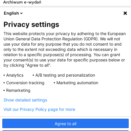
Archiwum e-wydań
Przydatne linki
English
OGÓLNE
Privacy settings
Polityka cookies
This website protects your privacy by adhering to the European
Polityka prywatności
Union General Data Protection Regulation (GDPR). We will not
Regulamin serwisu
use your data for any purpose that you do not consent to and
only to the extent not exceeding data which is necessary in
Regulamin konkursu
relation to a specific purpose(s) of processing. You can grant
Farmacja Play
your consent(s) to use your data for specific purposes below or
Regulamin konkursu Lakcid
by clicking "Agree to all".
Entero
Analytics
A/B testing and personalization
Regulamin konkursu Acard
Conversion tracking
Marketing automation
Regulamin konkursu Biotebal
Remarketing
Regulamin konkursu Asmenol
Kontakt
Show detailed settings
Visit our Privacy Policy page for more
PRODUKTY POLPHARMY
SOCIAL MEDIA
Agree to all