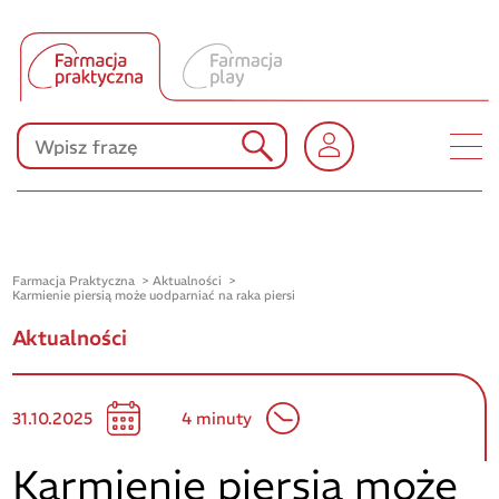
Tłumacz UA
Produkty Polpharmy
KONKURSY
Farmacja Praktyczna
Aktualności
Karmienie piersią może uodparniać na raka piersi
Aktualności
31.10.2025
4 minuty
Karmienie piersią może