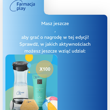
Masz jeszcze
,
aby grać o nagrodę w tej edycji!
Sprawdź, w jakich aktywnościach
możesz jeszcze wziąć udział: