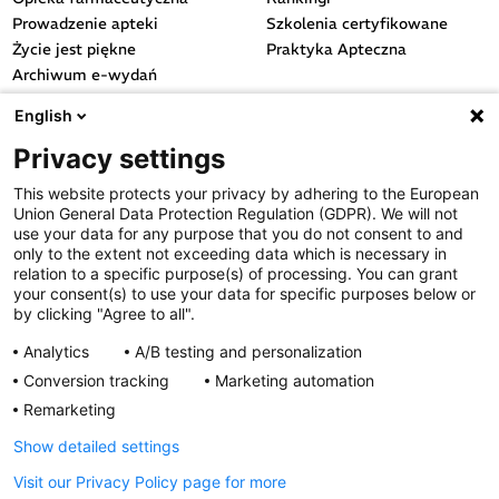
Prowadzenie apteki
Szkolenia certyfikowane
Życie jest piękne
Praktyka Apteczna
Archiwum e-wydań
Przydatne linki
English
OGÓLNE
Privacy settings
Polityka cookies
This website protects your privacy by adhering to the European
Polityka prywatności
Union General Data Protection Regulation (GDPR). We will not
Regulamin serwisu
use your data for any purpose that you do not consent to and
only to the extent not exceeding data which is necessary in
Regulamin konkursu
relation to a specific purpose(s) of processing. You can grant
Farmacja Play
your consent(s) to use your data for specific purposes below or
Regulamin konkursu Lakcid
by clicking "Agree to all".
Entero
Analytics
A/B testing and personalization
Regulamin konkursu Acard
Conversion tracking
Marketing automation
Regulamin konkursu Biotebal
Remarketing
Regulamin konkursu Asmenol
Kontakt
Show detailed settings
Visit our Privacy Policy page for more
PRODUKTY POLPHARMY