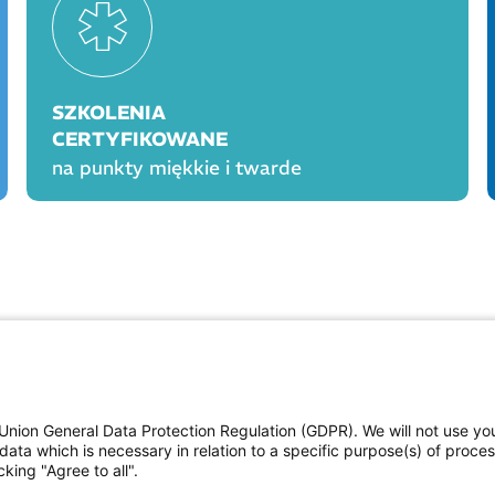
SZKOLENIA
CERTYFIKOWANE
na punkty miękkie i twarde
OGÓLNE
PROD
Polityka cookies
Polityka prywatności
Union General Data Protection Regulation (GDPR). We will not use yo
Regulamin serwisu
data which is necessary in relation to a specific purpose(s) of proce
Regulamin konkursu Farmacja Play
king "Agree to all".
ne
Regulamin konkursu Lakcid Entero
Regulamin konkursu Acard