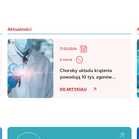
Aktualności
17.05.2024
5 minut
Choroby układu krążenia
powodują 10 tys. zgonów
dziennie w europejskim regionie
DO ARTYKUŁU
WHO