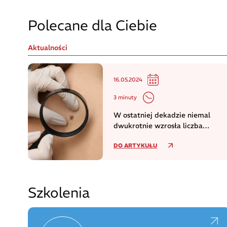
Polecane dla Ciebie
Aktualności
16.05.2024
3 minuty
W ostatniej dekadzie niemal
dwukrotnie wzrosła liczba
zachorowań na czerniaka
DO ARTYKUŁU
Szkolenia