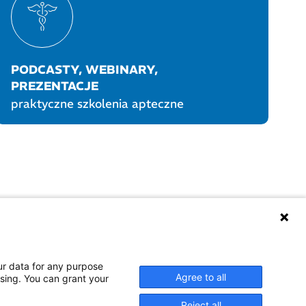
PODCASTY, WEBINARY,
PREZENTACJE
praktyczne szkolenia apteczne
UKTY POLPHARMY
SOCIAL MEDIA
ur data for any purpose
Agree to all
ssing. You can grant your
Reject all