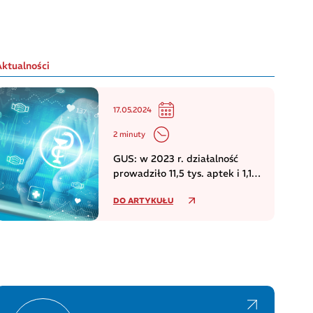
Aktualności
17.05.2024
2 minuty
GUS: w 2023 r. działalność
prowadziło 11,5 tys. aptek i 1,1
tys. punktów aptecznych
DO ARTYKUŁU