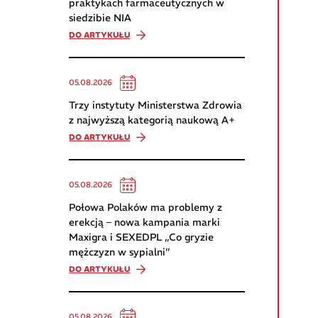
praktykach farmaceutycznych w
siedzibie NIA
DO ARTYKUŁU
05.08.2026
Trzy instytuty Ministerstwa Zdrowia
z najwyższą kategorią naukową A+
DO ARTYKUŁU
05.08.2026
Połowa Polaków ma problemy z
erekcją – nowa kampania marki
Maxigra i SEXEDPL „Co gryzie
mężczyzn w sypialni”
DO ARTYKUŁU
05.08.2026