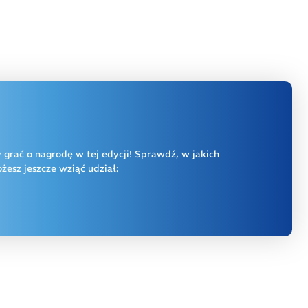
y grać o nagrodę w tej edycji! Sprawdź, w jakich
esz jeszcze wziąć udział: