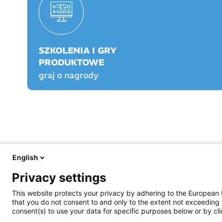
SZKOLENIA I GRY
PRODUKTOWE
graj o nagrody
English
FARMACJA PRAKTYCZNA
FARMACJA PLAY
Privacy settings
O nas
O Farmacji Play
Aktualności
Logowanie/rejestracja
This website protects your privacy by adhering to the European 
Prawo
Graj o nagrody!
that you do not consent to and only to the extent not exceeding 
Opieka farmaceutyczna
Rankingi
consent(s) to use your data for specific purposes below or by clic
Prowadzenie apteki
Szkolenia certyfikowa
Życie jest piękne
Praktyka Apteczna