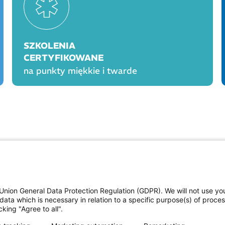
SZKOLENIA
CERTYFIKOWANE
na punkty miękkie i twarde
OGÓLNE
PROD
Polityka cookies
Polityka prywatności
Union General Data Protection Regulation (GDPR). We will not use yo
Regulamin serwisu
data which is necessary in relation to a specific purpose(s) of proce
Regulamin konkursu Farmacja Play
king "Agree to all".
ne
Regulamin konkursu Lakcid Entero
Regulamin konkursu Acard