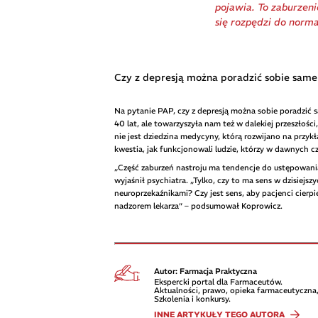
pojawia. To zaburzeni
się rozpędzi do norma
Czy z depresją można poradzić sobie sam
Na pytanie PAP, czy z depresją można sobie poradzić s
40 lat, ale towarzyszyła nam też w dalekiej przeszłośc
nie jest dziedzina medycyny, którą rozwijano na przyk
kwestia, jak funkcjonowali ludzie, którzy w dawnych cz
„Część zaburzeń nastroju ma tendencje do ustępowania.
wyjaśnił psychiatra. „Tylko, czy to ma sens w dzisiej
neuroprzekaźnikami? Czy jest sens, aby pacjenci cierpi
nadzorem lekarza” – podsumował Koprowicz.
Autor: Farmacja Praktyczna
Ekspercki portal dla Farmaceutów.
Aktualności, prawo, opieka farmaceutyczna,
Szkolenia i konkursy.
INNE ARTYKUŁY TEGO AUTORA