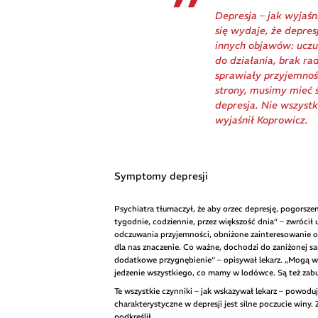
Depresja – jak wyjaśn
się wydaje, że depres
innych objawów: uczu
do działania, brak ra
sprawiały przyjemność
strony, musimy mieć 
depresja. Nie wszystk
wyjaśnił Koprowicz.
Symptomy depresji
Psychiatra tłumaczył, że aby orzec depresję, pogorszen
tygodnie, codziennie, przez większość dnia” – zwróc
odczuwania przyjemności, obniżone zainteresowanie ot
dla nas znaczenie. Co ważne, dochodzi do zaniżonej 
dodatkowe przygnębienie” – opisywał lekarz. „Mogą wy
jedzenie wszystkiego, co mamy w lodówce. Są też zabur
Te wszystkie czynniki – jak wskazywał lekarz – powoduj
charakterystyczne w depresji jest silne poczucie winy.
podkreślił.