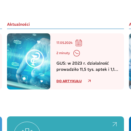
Aktualności
17.05.2024
2 minuty
GUS: w 2023 r. działalność
prowadziło 11,5 tys. aptek i 1,1
tys. punktów aptecznych
DO ARTYKUŁU