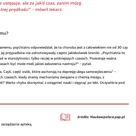
e ustępuje, ale za jakiś czas, zanim mózg
lnej prędkości” – mówił lekarz.
emu?
amemu, psychiatra odpowiedział, że ta choroba jest z człowiekiem nie od 30 czy
i, jej przypadków nie odnotowywały często jakiekolwiek kroniki. „Psychiatria to
ład w starożytności, tylko raczej w późniejszych czasach. Pozostaje ważna
asach być może mieli jakieś zaburzenia nastroju?” – pytał.
 Czyli, część osób, które zachorują na depresję ulega samowyleczeniu” –
szych czasach, kiedy znamy mechanizmy związane z chemią mózgu, z
eli? Warto chyba skorzystać z osiągnieć nauki i sięgnąć po leki. Oczywiście pod
źródło: Naukawpolsce.pap.pl
 zarządzanie apteką.