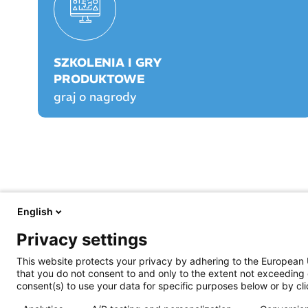
SZKOLENIA I GRY
PRODUKTOWE
graj o nagrody
English
FARMACJA PRAKTYCZNA
FARMACJA PLAY
Privacy settings
O nas
O Farmacji Play
Aktualności
Logowanie/rejestracja
This website protects your privacy by adhering to the European 
Prawo
Graj o nagrody!
that you do not consent to and only to the extent not exceeding 
Opieka farmaceutyczna
Rankingi
consent(s) to use your data for specific purposes below or by clic
Prowadzenie apteki
Szkolenia certyfikowa
Życie jest piękne
Praktyka Apteczna