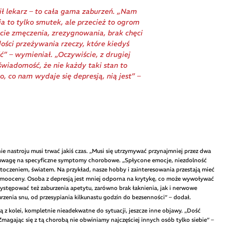
ił lekarz – to cała gama zaburzeń. „Nam
ja to tylko smutek, ale przecież to ogrom
cie zmęczenia, zrezygnowania, brak chęci
dości przeżywania rzeczy, które kiedyś
” – wymieniał. „Oczywiście, z drugiej
świadomość, że nie każdy taki stan to
o, co nam wydaje się depresją, nią jest” –
ie nastroju musi trwać jakiś czas. „Musi się utrzymywać przynajmniej przez dwa
ił uwagę na specyficzne symptomy chorobowe. „Spłycone emocje, niezdolność
oczeniem, światem. Na przykład, nasze hobby i zainteresowania przestają mieć
samooceny. Osoba z depresją jest mniej odporna na krytykę, co może wywoływać
stępować też zaburzenia apetytu, zarówno brak łaknienia, jak i nerwowe
zenia snu, od przesypiania kilkunastu godzin do bezsenności” – dodał.
ą z kolei, kompletnie nieadekwatne do sytuacji, jeszcze inne objawy. „Dość
 Zmagając się z tą chorobą nie obwiniamy najczęściej innych osób tylko siebie” –