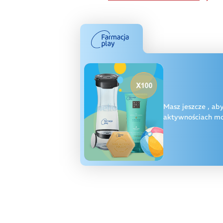
Masz jeszcze
, ab
aktywnościach moż