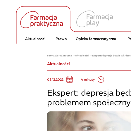
Aktualności
Prawo
Opieka farmaceutyczna
P
Farmacja Praktyczna
Aktualności
Ekspert: depresja będzie wkrót
Aktualności
4 minuty
08.12.2022
Ekspert: depresja bę
problemem społeczn