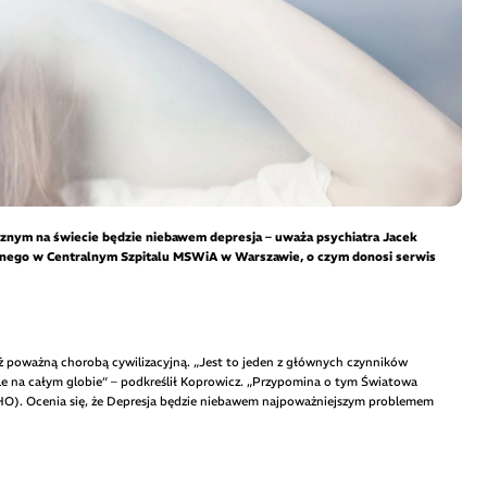
znym na świecie będzie niebawem depresja – uważa psychiatra Jacek
znego w Centralnym Szpitalu MSWiA w Warszawie, o czym donosi serwis
 już poważną chorobą cywilizacyjną. „Jest to jeden z głównych czynników
ale na całym globie” – podkreślił Koprowicz. „Przypomina o tym Światowa
). Ocenia się, że Depresja będzie niebawem najpoważniejszym problemem