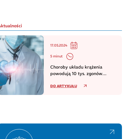
Aktualności
17.05.2024
5 minut
Choroby układu krążenia
powodują 10 tys. zgonów
dziennie w europejskim regionie
DO ARTYKUŁU
WHO