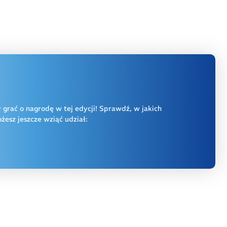
y grać o nagrodę w tej edycji! Sprawdź, w jakich
esz jeszcze wziąć udział: