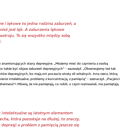
e i lękowe to jedna rodzina zaburzeń, a
ież jest lęk. A zaburzenia lękowe
astroju. To się wszystko między sobą
.
h znamionujących stany depresyjne. „Możemy mieć do czynienia z osobą
że to także być objaw zaburzeń depresyjnych” – zauważył. „Obserwujemy też tak
tów depresyjnych, bo mają oni poczucie utraty sił witalnych. Inna rzecz, którą
nienie intelektualne, problemy z koncentracją, z pamięcią” – zaznaczył. „Pacjenci
zheimera?+.Mówią, że nie pamiętają, co robili, o czym rozmawiali, nie pamiętają
 intelektualne są istotnym elementem
cecha, która pozostaje na dłużej, to znaczy,
 depresji a problem z pamięcią jeszcze się