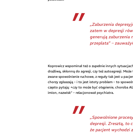
„Zaburzenia depresyjn
zatem w depresji równ
generują zaburzenia n
przeplata” – zauważył
Koprowicz wspominał też o zupełnie innych sytuacjac
drażliwą, skłonną do agresji, czy też autoagresji. Mo
zwane spowolnienie ruchowe, z reguły tak jest u pacjen
chorzy zgłaszają – i to jest istoty problem – to spowol
często pytają: +czy to może być otępienie, choroba Al
imion, nazwisk” – relacjonował psychiatra.
„Spowolnione procesy
depresji. Zresztą, to 
że pacjent wychodzi z