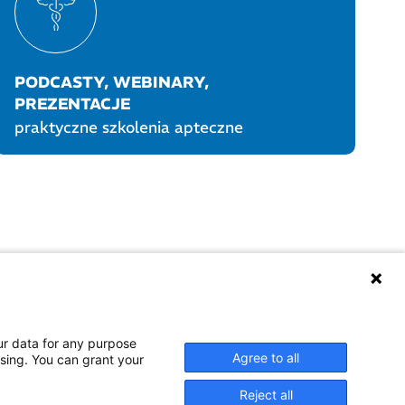
PODCASTY, WEBINARY,
PREZENTACJE
praktyczne szkolenia apteczne
UKTY POLPHARMY
SOCIAL MEDIA
ur data for any purpose
Agree to all
ssing. You can grant your
Reject all