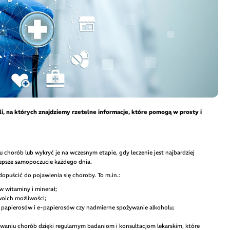
li, na których znajdziemy rzetelne informacje, które pomogą w prosty i
lu chorób lub wykryć je na wczesnym etapie, gdy leczenie jest najbardziej
 lepsze samopoczucie każdego dnia.
dopuścić do pojawienia się choroby. To m.in.:
w witaminy i minerał;
oich możliwości;
e papierosów i e-papierosów czy nadmierne spożywanie alkoholu;
waniu chorób dzięki regularnym badaniom i konsultacjom lekarskim, które