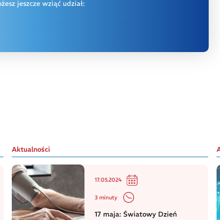
esz jeszcze wziąć udział:
Aktualności
17.05.2024
3 minuty
17 maja: Światowy Dzień