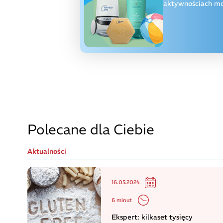
aktywnościach moż
Polecane dla Ciebie
Aktualności
16.05.2024
6 minut
Ekspert: kilkaset tysięcy