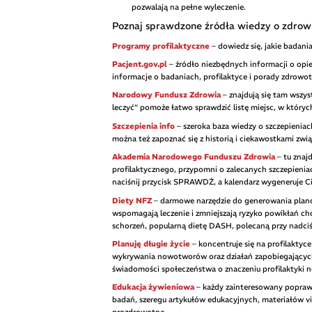
pozwalają na pełne wyleczenie.
Poznaj sprawdzone źródła wiedzy o zdrow
Programy profilaktyczne
– dowiedz się, jakie badani
Pacjent.gov.pl
– źródło niezbędnych informacji o opi
informacje o badaniach, profilaktyce i porady zdrowot
Narodowy Fundusz Zdrowia
– znajdują się tam wszys
leczyć” pomoże łatwo sprawdzić listę miejsc, w któ
Szczepienia info
– szeroka baza wiedzy o szczepieniach
można też zapoznać się z historią i ciekawostkami zwi
Akademia Narodowego Funduszu Zdrowia
– tu znajd
profilaktycznego, przypomni o zalecanych szczepieniac
naciśnij przycisk SPRAWDŹ, a kalendarz wygeneruje Ci 
Diety NFZ
– darmowe narzędzie do generowania pla
wspomagają leczenie i zmniejszają ryzyko powikłań ch
schorzeń, popularną dietę DASH, polecaną przy nadciśni
Planuję długie życie
– koncentruje się na profilaktyc
wykrywania nowotworów oraz działań zapobiegających 
świadomości społeczeństwa o znaczeniu profilaktyki
Edukacja żywieniowa
– każdy zainteresowany poprawą
badań, szeregu artykułów edukacyjnych, materiałów v