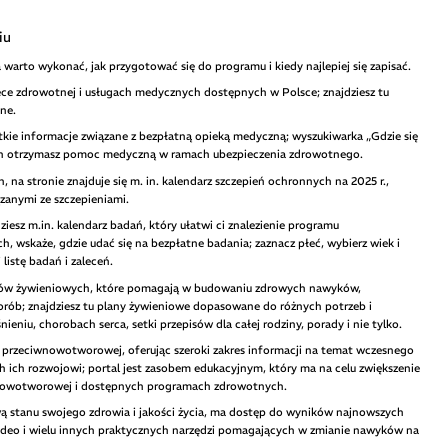
iu
a warto wykonać, jak przygotować się do programu i kiedy najlepiej się zapisać.
ece zdrowotnej i usługach medycznych dostępnych w Polsce; znajdziesz tu
ne.
tkie informacje związane z bezpłatną opieką medyczną; wyszukiwarka „Gdzie się
rych otrzymasz pomoc medyczną w ramach ubezpieczenia zdrowotnego.
, na stronie znajduje się m. in. kalendarz szczepień ochronnych na 2025 r.,
ązanymi ze szczepieniami.
ziesz m.in. kalendarz badań, który ułatwi ci znalezienie programu
h, wskaże, gdzie udać się na bezpłatne badania; zaznacz płeć, wybierz wiek i
listę badań i zaleceń.
nów żywieniowych, które pomagają w budowaniu zdrowych nawyków,
orób; znajdziesz tu plany żywieniowe dopasowane do różnych potrzeb i
eniu, chorobach serca, setki przepisów dla całej rodziny, porady i nie tylko.
e przeciwnowotworowej, oferując szeroki zakres informacji na temat wczesnego
ich rozwojowi; portal jest zasobem edukacyjnym, który ma na celu zwiększenie
 nowotworowej i dostępnych programach zdrowotnych.
 stanu swojego zdrowia i jakości życia, ma dostęp do wyników najnowszych
ideo i wielu innych praktycznych narzędzi pomagających w zmianie nawyków na