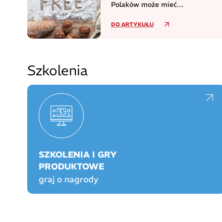
Polaków może mieć
niezdiagnozowaną celiakię
DO ARTYKUŁU
Szkolenia
SZKOLENIA I GRY
PRODUKTOWE
graj o nagrody