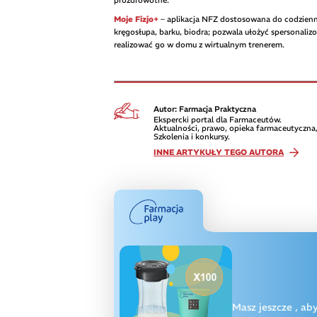
prozdrowotne.
Moje Fizjo+
– aplikacja NFZ dostosowana do codzienn
kręgosłupa, barku, biodra; pozwala ułożyć spersonali
realizować go w domu z wirtualnym trenerem.
Autor: Farmacja Praktyczna
Ekspercki portal dla Farmaceutów.
Aktualności, prawo, opieka farmaceutyczna,
Szkolenia i konkursy.
INNE ARTYKUŁY TEGO AUTORA
Masz jeszcze
, ab