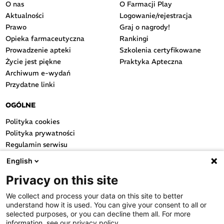
O nas
O Farmacji Play
Aktualności
Logowanie/rejestracja
Prawo
Graj o nagrody!
Opieka farmaceutyczna
Rankingi
Prowadzenie apteki
Szkolenia certyfikowane
Życie jest piękne
Praktyka Apteczna
Archiwum e-wydań
Przydatne linki
OGÓLNE
Polityka cookies
Polityka prywatności
Regulamin serwisu
Regulamin konkursu
English
Farmacja Play
Privacy on this site
Regulamin konkursu Lakcid
Entero
We collect and process your data on this site to better
Regulamin konkursu Acard
understand how it is used. You can give your consent to all or
Regulamin konkursu Biotebal
selected purposes, or you can decline them all. For more
information, see our privacy policy.