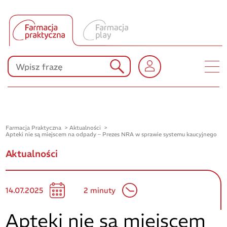
Tłumacz UA
Produkty Polpharmy
KONKURSY
Farmacja Praktyczna
Aktualności
Apteki nie są miejscem na odpady – Prezes NRA w sprawie systemu kaucyjnego
Aktualności
14.07.2025
2 minuty
Apteki nie są miejscem