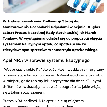
W trakcie posiedzenia Podkomisji Stałej ds.
Monitorowania Gospodarki Odpadami w Sejmie RP głos
zabrał Prezes Naczelnej Rady Aptekarskiej, dr Marek
Tomków. W wystąpieniu odniósł się do propozycji objęcia
systemem kaucyjnym aptek, co spotkało się ze
zdecydowanym sprzeciwem samorządu aptekarskiego.
Apel NRA w sprawie systemu kaucyjnego
„Wyobrażacie sobie Państwo, że ktoś na oddział chirurgiczny
przynosi stare butelki po piwie? A Państwo chcecie to zrobić
w miejscu, gdzie robimy leki aseptyczne dla dzieci?” – pytał
dr Tomków, wskazując na poważne zagrożenia, jakie wiążą
się z takim rozwiązaniem.
Prezes NRA podkreślił, że apteki nie są miejscem
przeznaczonym do gromadzenia odpadów