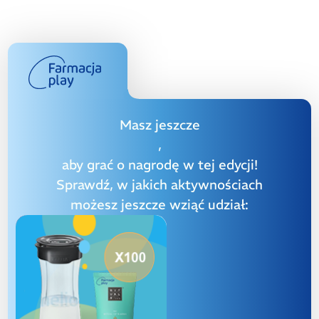
Masz jeszcze
,
aby grać o nagrodę w tej edycji!
Sprawdź, w jakich aktywnościach
możesz jeszcze wziąć udział: