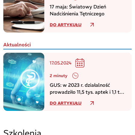
17 maja: Światowy Dzień
Nadciśnienia Tętniczego
DO ARTYKUŁU
Aktualności
17.05.2024
2 minuty
GUS: w 2023 r. działalność
prowadziło 11,5 tys. aptek i 1,1 tys.
punktów aptecznych
DO ARTYKUŁU
Szkolenia